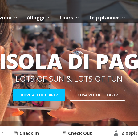
zioni
Alloggi
Tours
Trip planner
ISOLA DI PA
LOTS OF SUN & LOTS OF FUN
DOVE ALLOGGIARE?
COSA VEDERE E FARE?
2 ospit