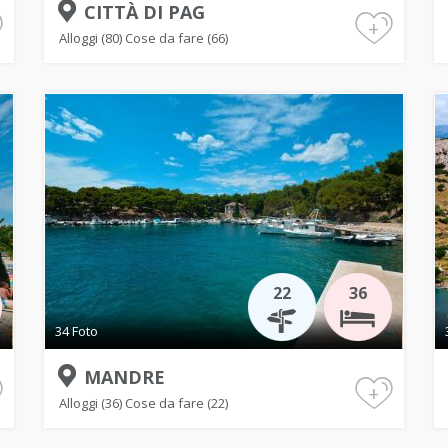
CITTÀ DI PAG
+
Alloggi (80)
Cose da fare (66)
22
36
34 Foto
MANDRE
+
Alloggi (36)
Cose da fare (22)