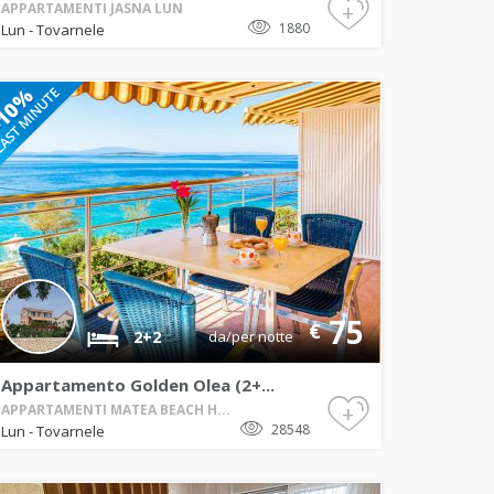
+
APPARTAMENTI JASNA LUN
1880
Lun - Tovarnele
75
€
2+2
da/per notte
Appartamento Golden Olea (2+...
+
APPARTAMENTI MATEA BEACH H...
28548
Lun - Tovarnele