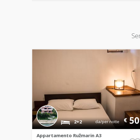
Sen
50
€
2+2
da/per notte
Appartamento Ružmarin A3