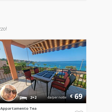
zzo!
69
€
2+2
da/per notte
Appartamento Tea