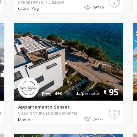
+
APPARTAMENTI LJILJANA
26789
Città di Pag
95
€
4+0
da/per notte
Appartamento Sunset
+
VILLA NATURA LUXURY APARTM...
24477
Mandre