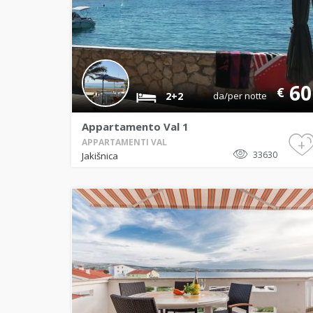
60
€
2+2
da/per notte
Appartamento Val 1
+
APPARTAMENTI VAL
33630
Jakišnica