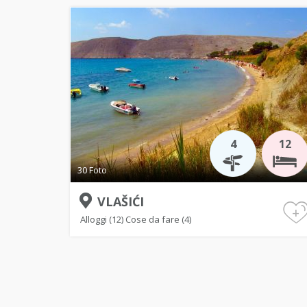
4
12
30 Foto
VLAŠIĆI
+
Alloggi (12)
Cose da fare (4)