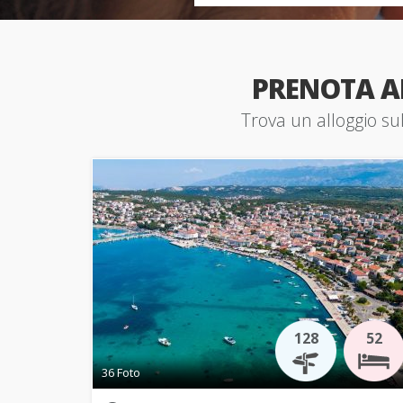
PRENOTA 
Trova un alloggio sul
128
52
36 Foto