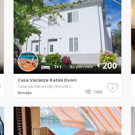
200
€
7+1
da/per notte
Casa Vacanze Katini Dvori
+
CASA KATINI DVORI (HOUSE F...
7958
Novalja