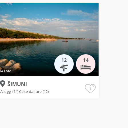
12
14
34 Foto
ŠIMUNI
+
Alloggi (14)
Cose da fare (12)