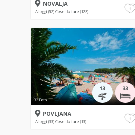
NOVALJA
+
Alloggi (52)
Cose da fare (128)
13
33
32 Foto
POVLJANA
+
Alloggi (33)
Cose da fare (13)