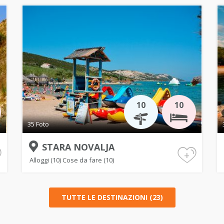
10
10
35 Foto
STARA NOVALJA
+
Alloggi (10)
Cose da fare (10)
TUTTE LE DESTINAZIONI (23)