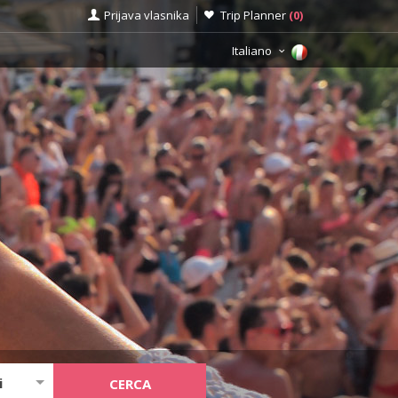
Prijava vlasnika
Trip Planner
(
0
)
Italiano
G
i
CERCA