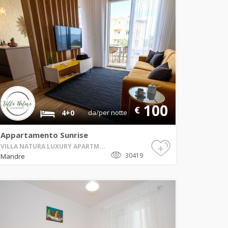
100
€
4+0
da/per notte
Appartamento Sunrise
+
VILLA NATURA LUXURY APARTM...
30419
Mandre