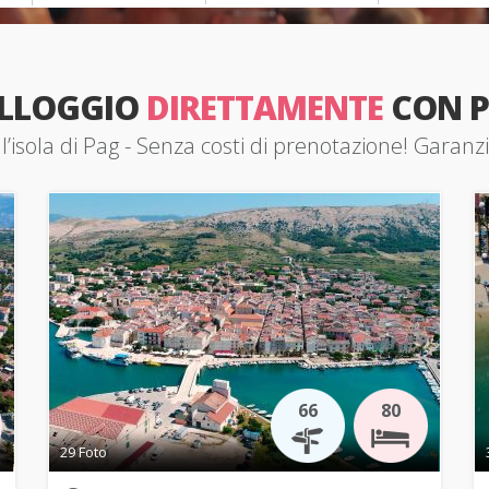
ALLOGGIO
DIRETTAMENTE
CON P
lʼisola di Pag - Senza costi di prenotazione! Garanz
66
80
29 Foto