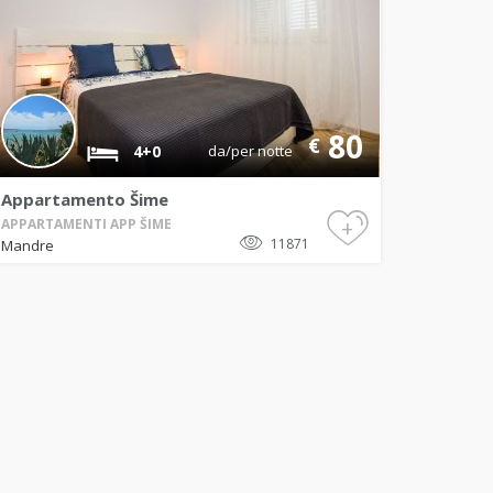
80
€
4+0
da/per notte
Appartamento Šime
+
APPARTAMENTI APP ŠIME
11871
Mandre