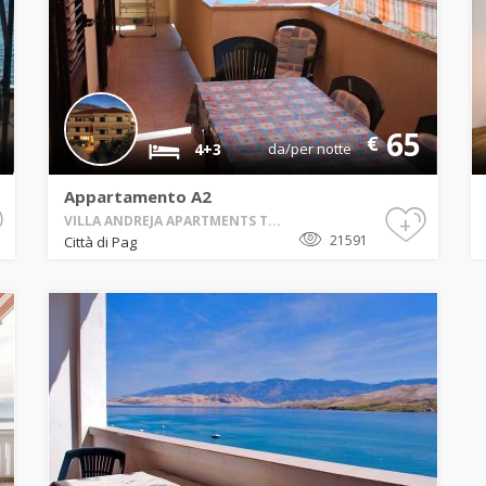
65
€
4+3
da/per notte
Appartamento A2
+
VILLA ANDREJA APARTMENTS T...
21591
Città di Pag