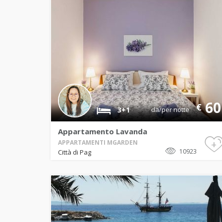
60
€
3+1
da/per notte
Appartamento Lavanda
+
APPARTAMENTI MGARDEN
10923
Città di Pag