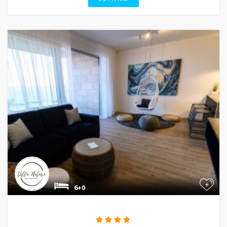
+
6+0