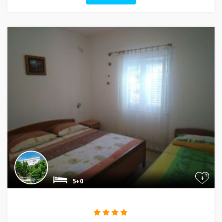
+
5+0