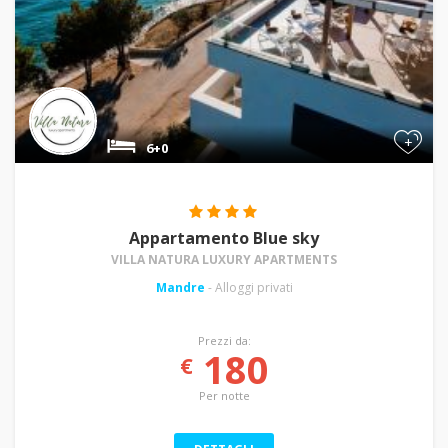
+
6+0
Appartamento Blue sky
VILLA NATURA LUXURY APARTMENTS
Mandre
- Alloggi privati
Prezzi da:
180
€
Per notte