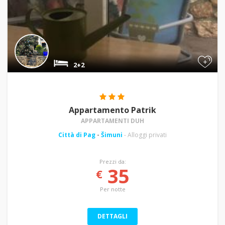
+
2+2
Appartamento Patrik
APPARTAMENTI DUH
Città di Pag
-
Šimuni
- Alloggi privati
Prezzi da:
35
€
Per notte
DETTAGLI