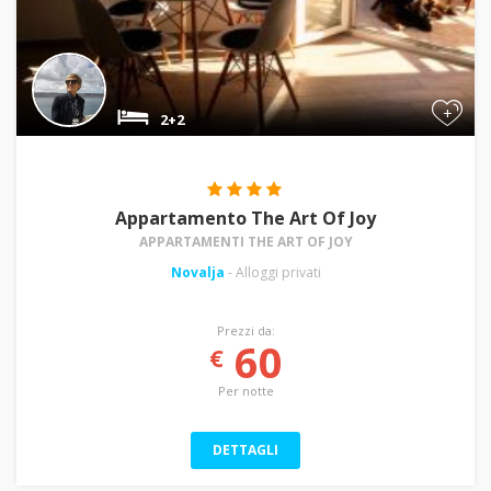
+
2+2
Appartamento The Art Of Joy
APPARTAMENTI THE ART OF JOY
Novalja
- Alloggi privati
Prezzi da:
60
€
Per notte
DETTAGLI