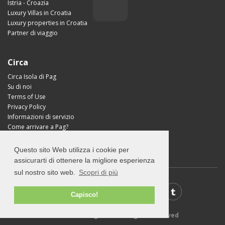
Istria - Croazia
Luxury Villas in Croatia
Luxury properties in Croatia
Partner di viaggio
Circa
Circa Isola di Pag
Su di noi
Terms of Use
Privacy Policy
Informazioni di servizio
Come arrivare a Pag?
Visit Croatia
Questo sito Web utilizza i cookie per
assicurarti di ottenere la migliore esperienza
sul nostro sito web.
Scopri di più
Capisco!
© 2026 Visit-Pag.com - All rights reserved