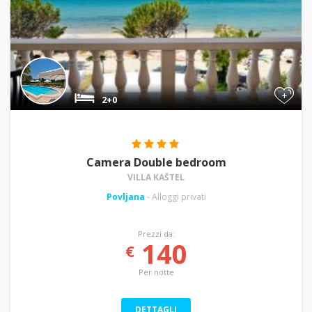
+
2+0
Camera Double bedroom
VILLA KAŠTEL
Povljana
- Alloggi privati
Prezzi da:
140
€
Per notte
DETTAGLI