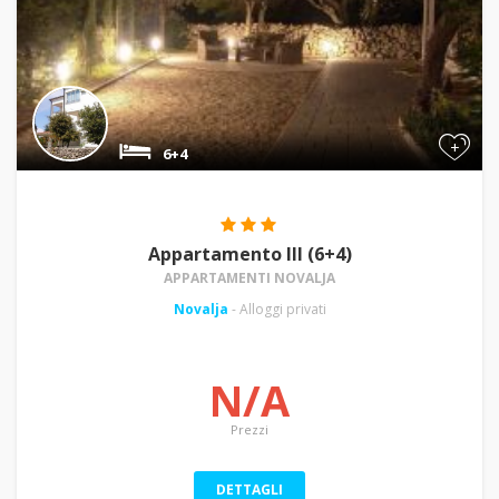
+
6+4
Appartamento III (6+4)
APPARTAMENTI NOVALJA
Novalja
- Alloggi privati
N/A
Prezzi
DETTAGLI