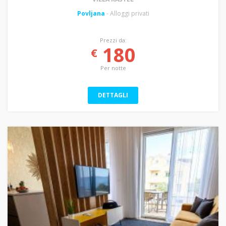
Povljana
- Alloggi privati
Prezzi da:
180
€
Per notte
DETTAGLI