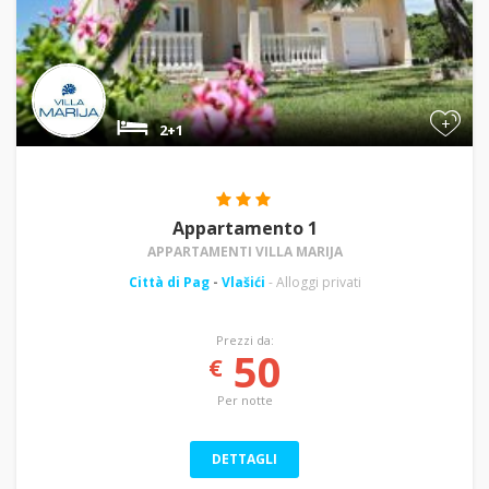
+
2+1
Appartamento 1
APPARTAMENTI VILLA MARIJA
Città di Pag
-
Vlašići
- Alloggi privati
Prezzi da:
50
€
Per notte
DETTAGLI