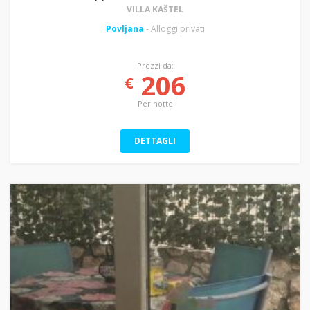
VILLA KAŠTEL
Povljana
- Alloggi privati
Prezzi da:
206
€
Per notte
DETTAGLI