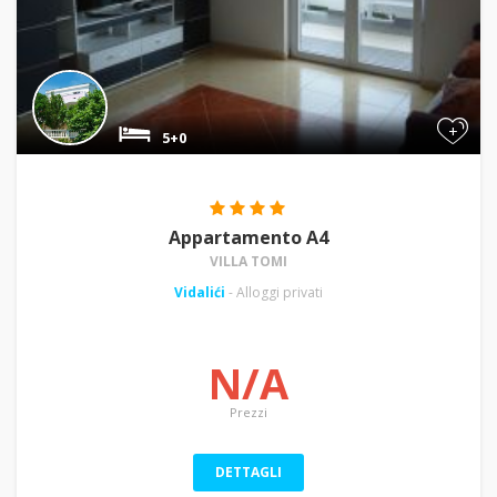
+
5+0
Appartamento A4
VILLA TOMI
Vidalići
- Alloggi privati
N/A
Prezzi
DETTAGLI