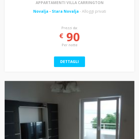
APPARTAMENTI VILLA CARRINGTON
Novalja
-
Stara Novalja
- Alloggi privati
Prezzi da:
90
€
Per notte
DETTAGLI