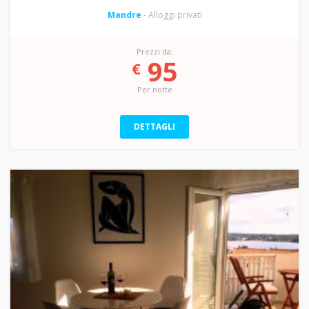
Mandre
- Alloggi privati
Prezzi da:
95
€
Per notte
DETTAGLI