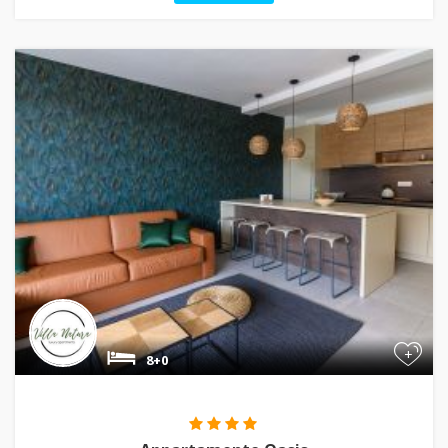
+
8+0