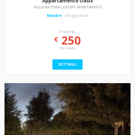
Appartamento Oasis
VILLA NATURA LUXURY APARTMENTS
Mandre
- Alloggi privati
Prezzi da:
250
€
Per notte
DETTAGLI