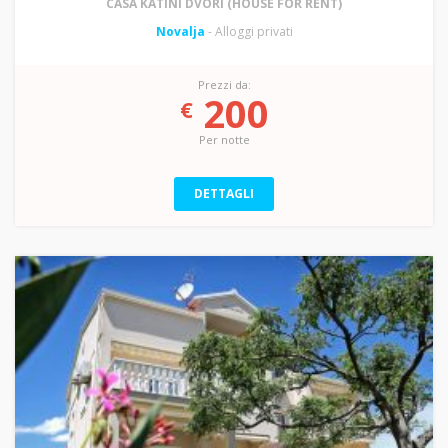
CASA KATINI DVORI (HOUSE FOR RENT)
Novalja
- Alloggi privati
Prezzi da:
200
€
Per notte
DETTAGLI