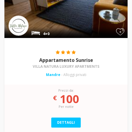
+
4+0
Appartamento Sunrise
VILLA NATURA LUXURY APARTMENTS
Mandre
- Alloggi privati
Prezzi da:
100
€
Per notte
DETTAGLI