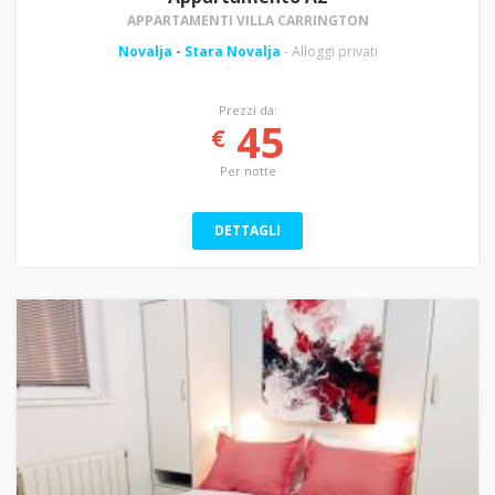
APPARTAMENTI VILLA CARRINGTON
Novalja
-
Stara Novalja
- Alloggi privati
Prezzi da:
45
€
Per notte
DETTAGLI