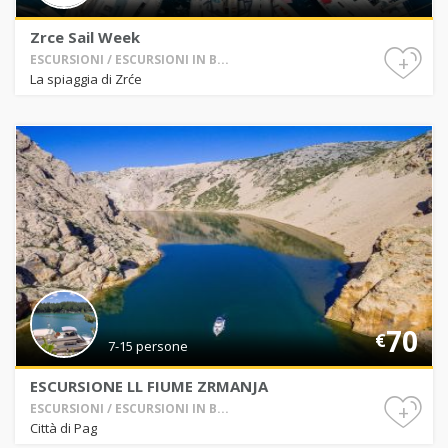
Zrce Sail Week
+
ESCURSIONI / ESCURSIONI IN B...
La spiaggia di Zrće
70
€
7-15 persone
ESCURSIONE LL FIUME ZRMANJA
+
ESCURSIONI / ESCURSIONI IN B...
Città di Pag