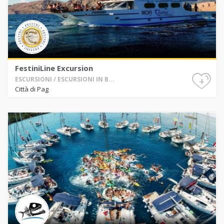
FestiniLine Excursion
+
ESCURSIONI / ESCURSIONI IN B...
Città di Pag