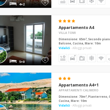
+
4+2
Appartamento A4
VILLA TOMI
2
Dimensione: 65m
, Secondo piano
Balcone, Cucina, Mare: 10m
Vidalići
- Alloggi privati
+
5+0
Appartamento A4+1
APPARTAMENTI CALIMERO
2
Dimensione: 70m
, Pianterreno, 
Cucina, Mare: 10m
Vidalići
- Alloggi privati