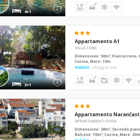
+
4+1
Appartamento A1
VILLA TOMI
2
Dimensione: 50m
, Pianterreno, 
Cucina, Mare: 10m
Vidalići
- Alloggi privati
+
3+1
Appartamento Narančast
APPARTAMENTI DUDA
2
Dimensione: 38m
, Secondo piano
2
Balcone: 10m
, Cucina, Mare: 20