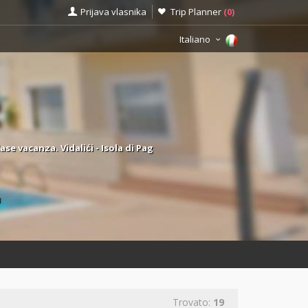
Prijava vlasnika
Trip Planner
(
0
)
Italiano
e vacanza. Vidalići - Isola di Pag
ù
Trovato:
19