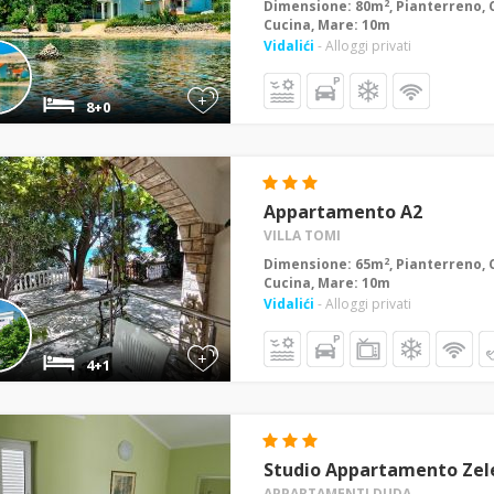
2
Dimensione: 80m
, Pianterreno, 
Cucina, Mare: 10m
Vidalići
- Alloggi privati
+
8+0
Appartamento A2
VILLA TOMI
2
Dimensione: 65m
, Pianterreno, 
Cucina, Mare: 10m
Vidalići
- Alloggi privati
+
4+1
Studio Appartamento Zel
APPARTAMENTI DUDA