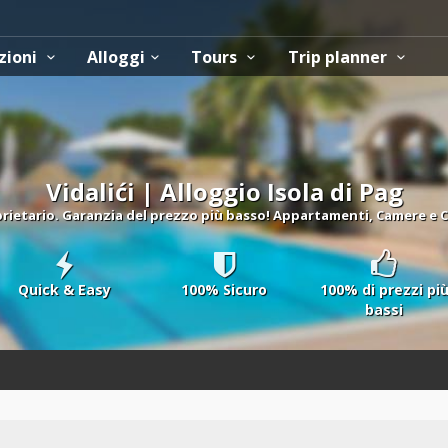
zioni
Alloggi
Tours
Trip planner
Vidalići | Alloggio Isola di Pag
ietario. Garanzia del prezzo più basso! Appartamenti, Camere e Cas
Quick & Easy
100% Sicuro
100% di prezzi pi
bassi