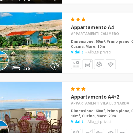
Appartamento A4
APPARTAMENTI CALIMERO
2
Dimensione: 60m
, Primo piano, 
Cucina, Mare: 10m
Vidalići
- Alloggi privati
+
4+0
Appartamento A4+2
APPARTAMENTI VILA LEONARDA
2
Dimensione: 60m
, Primo piano, 
2
10m
, Cucina, Mare: 20m
Vidalići
- Alloggi privati