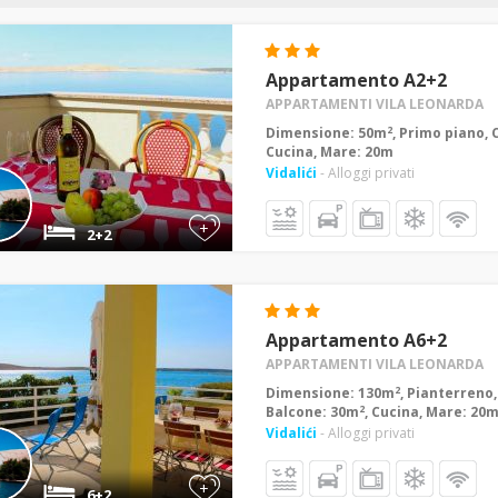
Appartamento A2+2
APPARTAMENTI VILA LEONARDA
2
Dimensione: 50m
, Primo piano, 
Cucina, Mare: 20m
Vidalići
- Alloggi privati
+
2+2
Appartamento A6+2
APPARTAMENTI VILA LEONARDA
2
Dimensione: 130m
, Pianterreno,
2
Balcone: 30m
, Cucina, Mare: 20
Vidalići
- Alloggi privati
+
6+2