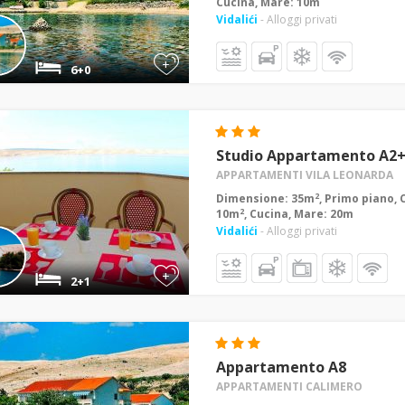
Cucina, Mare: 10m
Vidalići
- Alloggi privati
+
6+0
Studio Appartamento A2
APPARTAMENTI VILA LEONARDA
2
Dimensione: 35m
, Primo piano, 
2
10m
, Cucina, Mare: 20m
Vidalići
- Alloggi privati
+
2+1
Appartamento A8
APPARTAMENTI CALIMERO