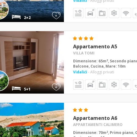
Vidalići
- Alloggi privati
+
2+2
Appartamento A5
VILLA TOMI
2
Dimensione: 65m
, Secondo piano
Balcone, Cucina, Mare: 10m
Vidalići
- Alloggi privati
+
5+1
Appartamento A6
APPARTAMENTI CALIMERO
2
Dimensione: 70m
, Primo piano, 