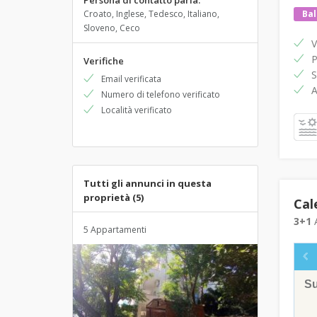
Persona di contatto parla:
Croato, Inglese, Tedesco, Italiano,
Ba
Sloveno, Ceco
V
P
Verifiche
S
Email verificata
A
Numero di telefono verificato
Località verificato
Tutti gli annunci in questa
proprietà (5)
Cal
3+1
A
5 Appartamenti
S