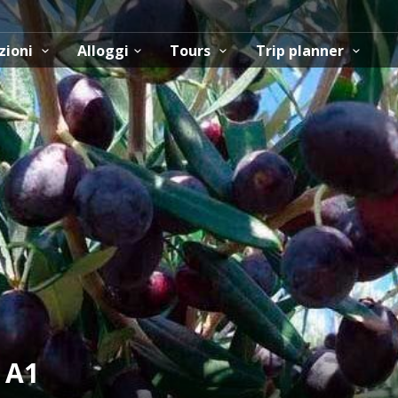
zioni
Alloggi
Tours
Trip planner
 A1