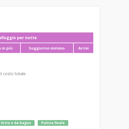
ʼalloggio per notte
 in più
Soggiorno minimo
Arrivi
l costo totale.
 letto e da bagno
Pulizia finale