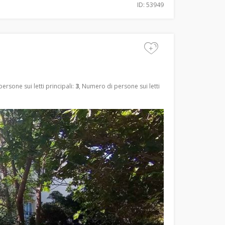
ID: 53949
+
ersone sui letti principali:
3
, Numero di persone sui letti