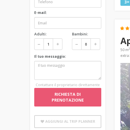
3+
E-mail:
Adulti:
Bambini:
A
2
50 m
extra
Il tuo messaggio:
Contattare il proprietario direttamente
RICHIESTA DI
PRENOTAZIONE
AGGIUNGI AL TRIP PLANNER