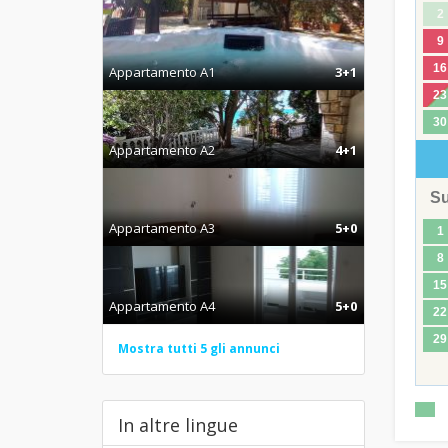
2
9
16
Appartamento A1
3+1
23
30
Appartamento A2
4+1
S
Appartamento A3
5+0
1
8
15
Appartamento A4
5+0
22
29
Mostra tutti 5 gli annunci
In altre lingue