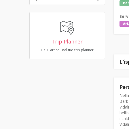
Pa
Serv
Ari
Trip Planner
Hai
0
articoli nel tuo trip planner
Lʼi
Perc
Nella
Barba
Vidal
belli
i cal
Vidal