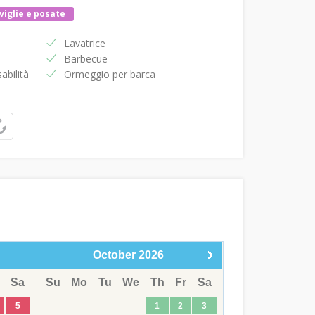
viglie e posate
Lavatrice
Barbecue
abilità
Ormeggio per barca
October
2026
Sa
Su
Mo
Tu
We
Th
Fr
Sa
5
1
2
3