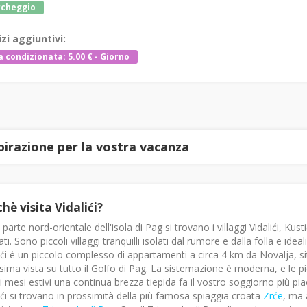
rcheggio
izi aggiuntivi:
a condizionata: 5.00 € - Giorno
spirazione per la vostra vacanza
hè visita Vidalići?
 parte nord-orientale dell'isola di Pag si trovano i villaggi Vidalići, K
ti. Sono piccoli villaggi tranquilli isolati dal rumore e dalla folla e ideal
ići è un piccolo complesso di appartamenti a circa 4 km da Novalja, si
ssima vista su tutto il Golfo di Pag. La sistemazione è moderna, e le
di mesi estivi una continua brezza tiepida fa il vostro soggiorno più pia
ići si trovano in prossimità della più famosa spiaggia croata
Zrće
, ma 