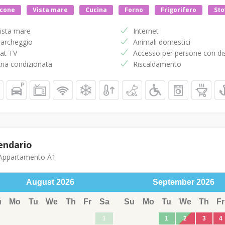
lcone
Vista mare
Cucina
Forno
Frigorifero
Sto
ista mare
Internet
archeggio
Animali domestici
at TV
Accesso per persone con dis
ria condizionata
Riscaldamento
endario
ppartamento A1
August
2026
September
2026
u
Mo
Tu
We
Th
Fr
Sa
Su
Mo
Tu
We
Th
Fr
1
1
2
3
4