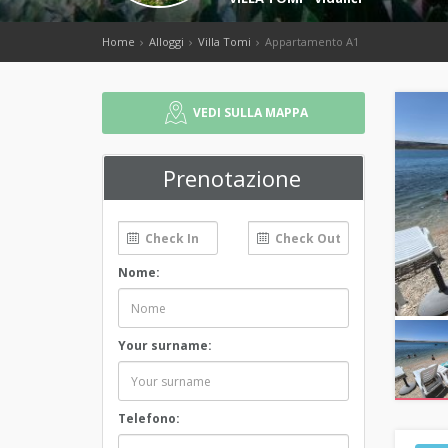
Home
Alloggi
Villa Tomi
Appartamento A1
VEDI SULLA MAPPA
Prenotazione
Nome:
Your surname:
Telefono: