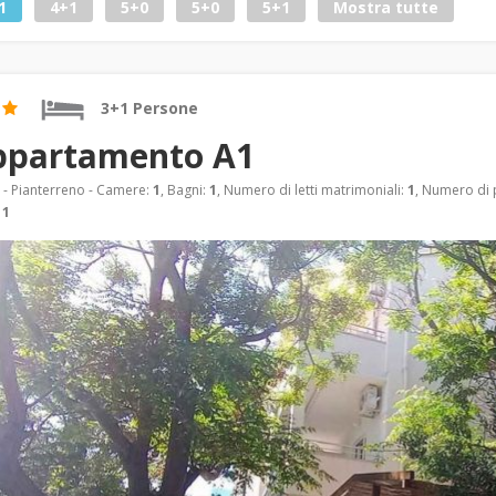
1
4+1
5+0
5+0
5+1
Mostra tutte
3+1 Persone
ppartamento A1
- Pianterreno - Camere:
1
, Bagni:
1
, Numero di letti matrimoniali:
1
, Numero di p
:
1