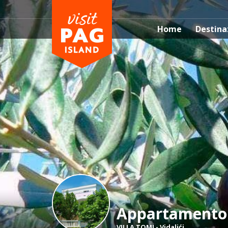
Home
Destina
Appartamento
VILLA TOMI
-
Vidalići