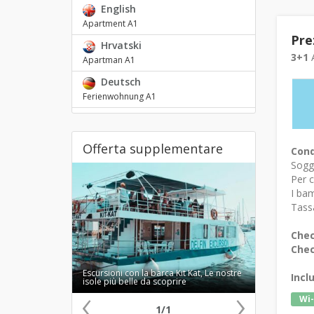
English
Apartment A1
Pre
Hrvatski
3+1
A
Apartman A1
Deutsch
Ferienwohnung A1
Offerta supplementare
Cond
Sogg
Per c
I bam
Tassa
Chec
Chec
Escursioni con la barca Kit Kat, Le nostre
Incl
‹
isole più belle da scoprire
›
Wi-
1/1