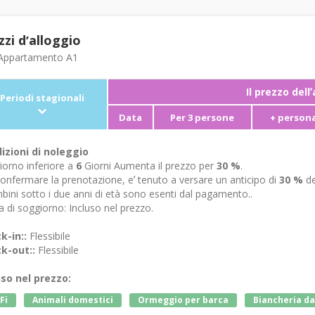
zzi dʼalloggio
ppartamento A1
Il prezzo dell
Periodi stagionali
Data
Per 3 persone
+ persona
izioni di noleggio
iorno inferiore a
6
Giorni Aumenta il prezzo per
30 %
.
onfermare la prenotazione, eʼ tenuto a versare un anticipo di
30 %
de
bini sotto i due anni di età sono esenti dal pagamento..
 di soggiorno: Incluso nel prezzo.
k-in::
Flessibile
k-out::
Flessibile
uso nel prezzo:
Fi
Animali domestici
Ormeggio per barca
Biancheria da