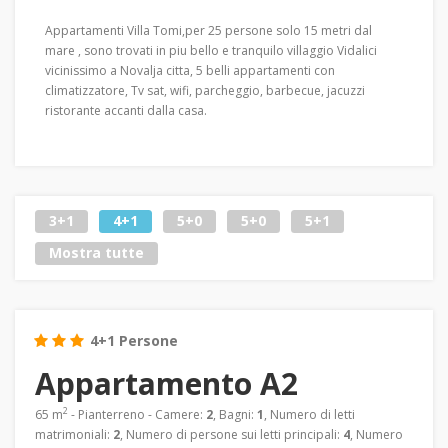
Appartamenti Villa Tomi,per 25 persone solo 15 metri dal
mare , sono trovati in piu bello e tranquilo villaggio Vidalici
vicinissimo a Novalja citta, 5 belli appartamenti con
climatizzatore, Tv sat, wifi, parcheggio, barbecue, jacuzzi
ristorante accanti dalla casa.
3+1
4+1
5+0
5+0
5+1
Mostra tutte
4+1 Persone
Appartamento A2
2
65 m
- Pianterreno - Camere:
2
, Bagni:
1
, Numero di letti
matrimoniali:
2
, Numero di persone sui letti principali:
4
, Numero