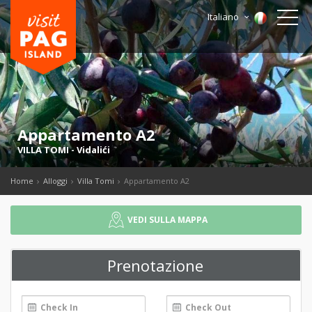
Italiano
Appartamento A2
VILLA TOMI
-
Vidalići
Home
Alloggi
Villa Tomi
Appartamento A2
VEDI SULLA MAPPA
Prenotazione