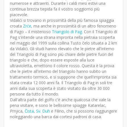
numerose e attraenti. Durante i caldi mesi estivi una
continua brezza tiepida fa il vostro soggiorno più
piacevole.
Vidalići si trovano in prossimità della più famosa spiaggia
croata
Zrće
, ma anche in prossimità di un altro fenomeno
di Pago – il misterioso
Triangolo di Pag
. Con il Triangolo di
Pag s'intende una strana impronta nella pietraia scoperta
nel maggio del 1999 sulla collina Tusto čelo situata a 2 km
da Vidalići. Gli studi hanno rilevato che le pietre all'interno
del Triangolo di Pag sono più chiare delle pietre fuori del
triangolo e che, dopo essere esposte alla luce
ultravioletta, emettono il colore rosso. Questa è la prova
che le pietre all'interno del triangolo hanno subito un
trattamento termico, e si supppone che quell'impronta sia
stata creata 12 000 anni fa. Il Triangolo di Pag in soli tre
anni dalla sua scoperta è stato visitato da oltre 30 000
persone da tutto il mondo.
Dall'altra parte del golfo c'è anche qualcosa che vale la
pena visitare, e sono le bellissime spiagge Katarelac,
Prnjica,
Čista
,
Sv. Duh
e Filino, che si possono raggiungere
noleggiando una barca dai cortesi padroni di casa.