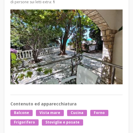
di persone sui letti extra:
1
Contenuto ed apparecchiatura
Balcone
Vista mare
Cucina
Forno
Frigorifero
Stoviglie e posate