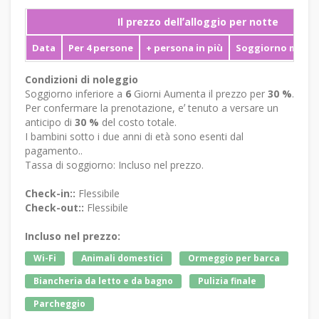
Il prezzo dellʼalloggio per notte
Data
Per 4 persone
+ persona in più
Soggiorno mini
Condizioni di noleggio
Soggiorno inferiore a
6
Giorni Aumenta il prezzo per
30 %
.
Per confermare la prenotazione, eʼ tenuto a versare un
anticipo di
30 %
del costo totale.
I bambini sotto i due anni di età sono esenti dal
pagamento..
Tassa di soggiorno: Incluso nel prezzo.
Check-in::
Flessibile
Check-out::
Flessibile
Incluso nel prezzo:
Wi-Fi
Animali domestici
Ormeggio per barca
Biancheria da letto e da bagno
Pulizia finale
Parcheggio