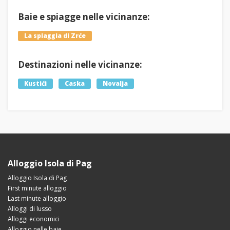
Baie e spiagge nelle vicinanze:
La spiaggia di Zrće
Destinazioni nelle vicinanze:
Kustići
Caska
Novalja
Alloggio Isola di Pag
Alloggio Isola di Pag
First minute alloggio
Last minute alloggio
Alloggi di lusso
Alloggi economici
Alloggio nelle baie