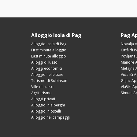
Alloggio Isola di Pag
Pag A
Alloggio Isola di Pag
Novalja 
First minute alloggio
Città di 
Last minute alloggio
Povljana
Alloggi di lusso
Mandre A
Alloggi economici
Metajna 
Alloggio nelle baie
Vidalići 
Turismo di Robinson
Gajac Ap
Ville di Lusso
Vlašići A
Agriturismo
Šimuni A
Alloggi privati
Alloggio in alberghi
Alloggio in ostelli
Alloggio nei campeggi