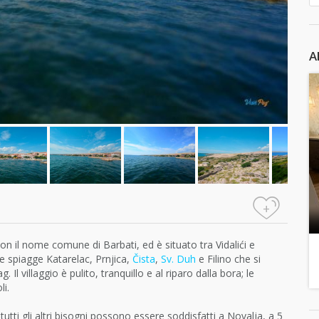
A
+
con il nome comune di Barbati, ed è situato tra Vidalići e
me spiagge Katarelac, Prnjica,
Čista
,
Sv. Duh
e Filino che si
Il villaggio è pulito, tranquillo e al riparo dalla bora; le
i.
tutti gli altri bisogni possono essere soddisfatti a Novalja, a 5