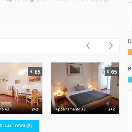
‹
›
D
B
65
65
€
€
to A3
2+2
Appartamento A2
2+2
GLI ALLOGGI (8)