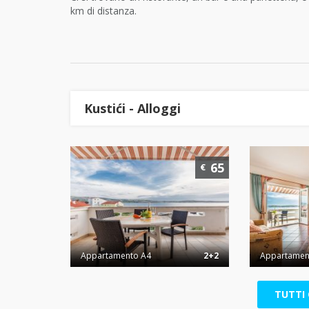
km di distanza.
Kustići - Alloggi
65
€
Appartamento A4
2+2
Appartamen
TUTTI 