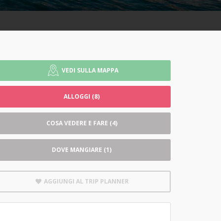
VEDI SULLA MAPPA
ALLOGGI (8)
COSA VEDERE E FARE (4)
DOVE MANGIARE (1)
AGGIUNGI AL TRIP PLANNER