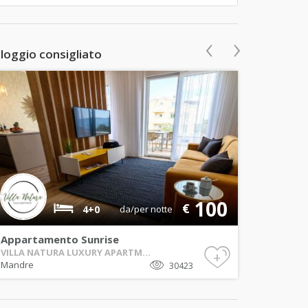
‹
›
lloggio consigliato
100
€
4+0
da/per notte
Appartamento Sunrise
VILLA NATURA LUXURY APARTM...
+
Mandre
30423