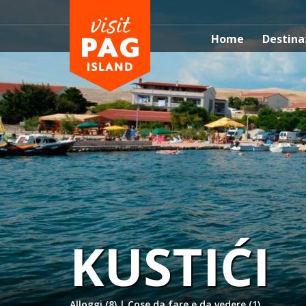
Home
Destina
KUSTIĆI
Alloggi (8)
|
Cose da fare e da vedere (1)