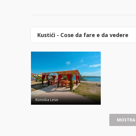
Kustići - Cose da fare e da vedere
Konoba Leso
MOSTRA 