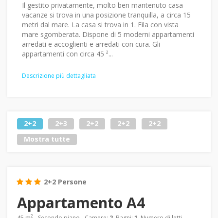
Il gestito privatamente, molto ben mantenuto casa
vacanze si trova in una posizione tranquilla, a circa 15
metri dal mare. La casa si trova in 1. Fila con vista
mare sgomberata. Dispone di 5 moderni appartamenti
arredati e accoglienti e arredati con cura. Gli
appartamenti con circa 45 ²...
Descrizione più dettagliata
2+2
2+3
2+2
2+2
2+2
Mostra tutte
2+2 Persone
Appartamento A4
2
45 m
- Secondo piano - Camere:
2
, Bagni:
1
, Numero di letti