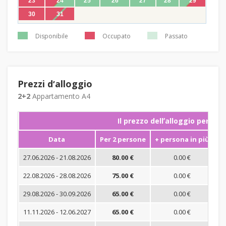
23
24
25
26
27
28
29
30
31
Disponibile
Occupato
Passato
Prezzi dʼalloggio
2+2
Appartamento A4
Il prezzo dellʼalloggio per not
Data
Per 2 persone
+ persona in più
S
27.06.2026 - 21.08.2026
80.00 €
0.00 €
22.08.2026 - 28.08.2026
75.00 €
0.00 €
29.08.2026 - 30.09.2026
65.00 €
0.00 €
11.11.2026 - 12.06.2027
65.00 €
0.00 €