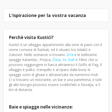
Lʼispirazione per la vostra vacanza
Perchè visita Kustići?
Kustići è un villaggio appartenente alla serie di paesi con il
nome comune di Barbati, ed è situato tra Vidalići e
Zubovići. Nelle vicinanze si trovano
Zrće
e le bellissime
spiagge Katarelac, Prnjica,
Čista
,
Sv. Duh
e Filino che si
possono raggiungere in barca attraverso il Golfo di Pag. Il
villaggio è pulito, tranquillo e al riparo dalla bora; le
spiagge sono di ghiaia e attraversate da numerosi moli.
Ci si trovano un ristorante, un bar e una panetteria, e tutti
gli altri bisogni possono essere soddisfatti a Novalja, a 5
km di distanza.
Baie e spiagge nelle vicinanze: