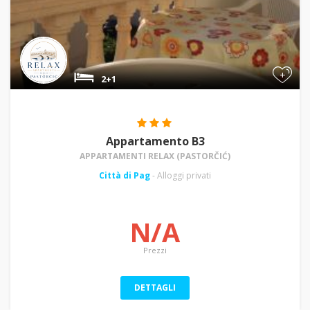
+
2+1
Appartamento B3
APPARTAMENTI RELAX (PASTORČIĆ)
Città di Pag
- Alloggi privati
N/A
Prezzi
DETTAGLI