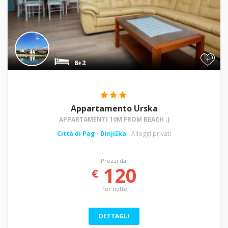
+
8+2
Appartamento Urska
APPARTAMENTI 10M FROM BEACH :)
Città di Pag
-
Dinjiška
- Alloggi privati
Prezzi da:
120
€
Per notte
DETTAGLI