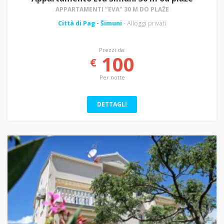
APPARTAMENTI "EVA" 30 M DO PLAŽE
Città di Pag
-
Šimuni
- Alloggi privati
Prezzi da:
100
€
Per notte
DETTAGLI