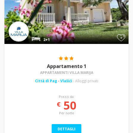
+
2+1
Appartamento 1
APPARTAMENTI VILLA MARIJA
Città di Pag
-
Vlašići
- Alloggi privati
Prezzi da:
50
€
Per notte
DETTAGLI