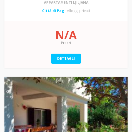
APPARTAMENTI LJILJANA
Città di Pag
- Alloggi privati
N/A
Prezzi
DETTAGLI