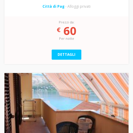
Città di Pag
- Alloggi privati
Prezzi da:
60
€
Per notte
DETTAGLI