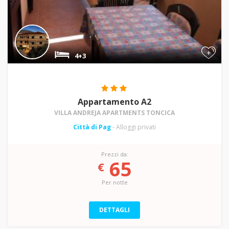
+
4+3
Appartamento A2
VILLA ANDREJA APARTMENTS TONCICA
Città di Pag
- Alloggi privati
Prezzi da:
65
€
Per notte
DETTAGLI