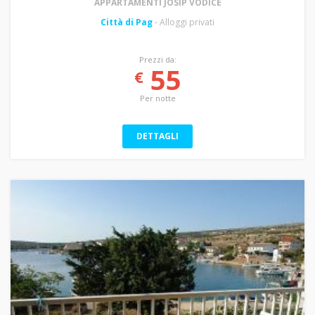
APPARTAMENTI JOSIP VODICE
Città di Pag
- Alloggi privati
Prezzi da:
55
€
Per notte
DETTAGLI