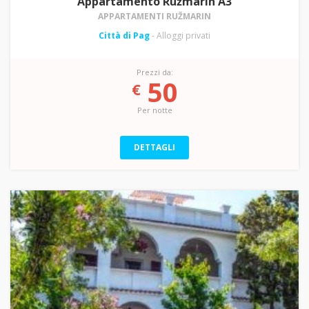
Appartamento Ružmarin A3
APPARTAMENTI RUŽMARIN
Città di Pag
- Alloggi privati
Prezzi da:
50
€
Per notte
DETTAGLI