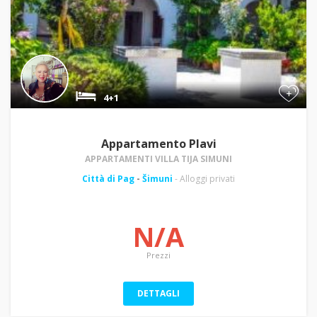
+
4+1
Appartamento Plavi
APPARTAMENTI VILLA TIJA SIMUNI
Città di Pag
-
Šimuni
- Alloggi privati
N/A
Prezzi
DETTAGLI