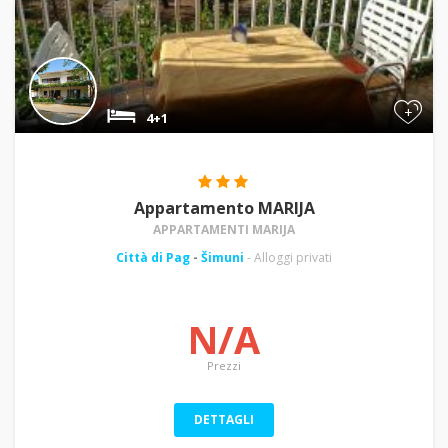
+
4+1
Appartamento MARIJA
APPARTAMENTI MARIJA
Città di Pag
-
Šimuni
- Alloggi privati
N/A
Prezzi
DETTAGLI