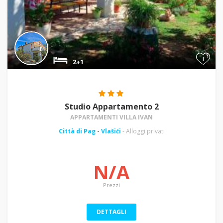
+
2+1
Studio Appartamento 2
APPARTAMENTI VILLA IVAN
Città di Pag
-
Vlašići
- Alloggi privati
N/A
Prezzi
DETTAGLI