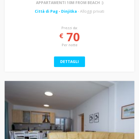
APPARTAMENTI 10M FROM BEACH :)
Città di Pag
-
Dinjiška
- Alloggi privati
Prezzi da:
70
€
Per notte
DETTAGLI