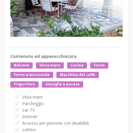
Contenuto ed apparecchiatura
Balcone
Vista mare
Cucina
Forno
Forno a microonde
Macchina del caffè
Frigorifero
Stoviglie e posate
Vista mare
Parcheggio
Sat TV
Internet
Accesso per persone con disabilità
Lettino