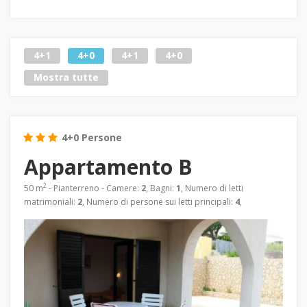
4+1
4+0
4+1
4+0
Mostra tutte
4+0 Persone
Appartamento B
2
50 m
- Pianterreno - Camere:
2
, Bagni:
1
, Numero di letti
matrimoniali:
2
, Numero di persone sui letti principali:
4
,