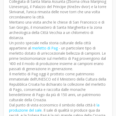
Collegiata di Santa Maria Assunta (Zborna crkva Marijinog
Uznesenja), il Palazzo del Principe (Knežev dvor) e la torre
Skrivanat, l’unica rimasta delle nove torri che una volta
circondavano la città.
Meritano una visita anche le chiese di San Francesco e di
San Giorgio, il monastero di Santa Margherita e la zona
archeologica della Città Vecchia a un chilometro di
distanza.
Un posto speciale nella storia culturale della città
appartiene al
merletto di Pag
- un particolare tipo di
merletto dotato di un’eccezionale bellezza di campioni. Le
prime testiomonianze sul merletto di Pag provengono dal
‘400 ed il modo di produzione insieme ai campioni erano
passati di generazione in generazione.
Il merletto di Pag oggi è protteto come patrimonio
immateriale dell’UNESCO ed il Ministero della Cultura della
Repubblica Croata ha dichiarato la collezione del merletto
di Pago, conservata e raccolta dalle monache
benedettinne di Pago da più di 150 anni, un patrimonio
culturale della Croazia.
Dal punto di vista economico il simbolo della città è
la
produzione del sale
. Il sale di qualità si produce qua da
secoli, e la Solana Pag è la più grande salina della Croazia.