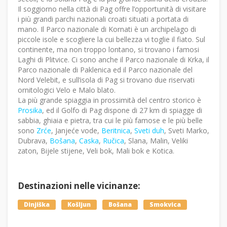
Il soggiorno nella città di Pag offre l’opportunità di visitare
i più grandi parchi nazionali croati situati a portata di
mano. Il Parco nazionale di Kornati è un archipelago di
piccole isole e scogliere la cui bellezza vi toglie il fiato. Sul
continente, ma non troppo lontano, si trovano i famosi
Laghi di Plitvice. Ci sono anche il Parco nazionale di Krka, il
Parco nazionale di Paklenica ed il Parco nazionale del
Nord Velebit, e sull’isola di Pag si trovano due riservati
ornitologici Velo e Malo blato.
La più grande spiaggia in prossimità del centro storico è
Prosika
, ed il Golfo di Pag dispone di 27 km di spiagge di
sabbia, ghiaia e pietra, tra cui le più famose e le più belle
sono
Zrće
, Janjeće vode,
Beritnica
,
Sveti duh
, Sveti Marko,
Dubrava,
Bošana
,
Caska
,
Ručica
, Slana, Malin, Veliki
zaton, Bijele stijene, Veli bok, Mali bok e Kotica.
Destinazioni nelle vicinanze:
Dinjiška
Košljun
Bošana
Smokvica