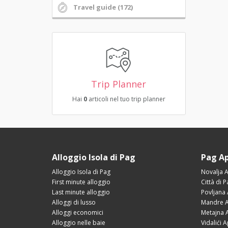
Travel guide (172)
Trip Planner
Hai
0
articoli nel tuo trip planner
Alloggio Isola di Pag
Pag A
Alloggio Isola di Pag
Novalja 
First minute alloggio
Città di 
Last minute alloggio
Povljana
Alloggi di lusso
Mandre A
Alloggi economici
Metajna 
Alloggio nelle baie
Vidalići 