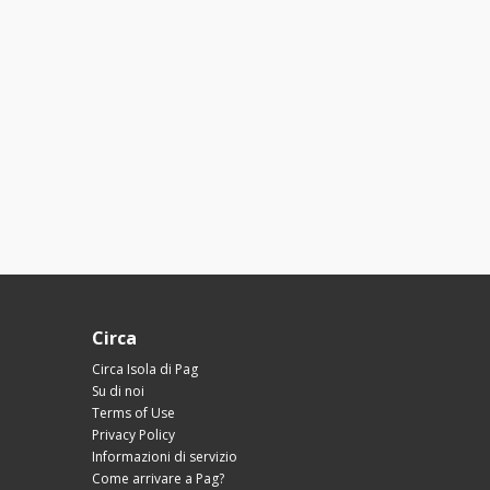
Circa
Circa Isola di Pag
Su di noi
Terms of Use
Privacy Policy
Informazioni di servizio
Come arrivare a Pag?