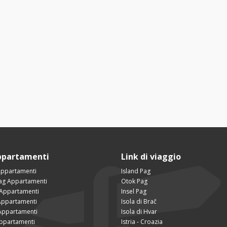
ppartamenti
Link di viaggio
Appartamenti
Island Pag
Pag Appartamenti
Otok Pag
 Appartamenti
Insel Pag
ppartamenti
Isola di Brač
Appartamenti
Isola di Hvar
Appartamenti
Istria - Croazia