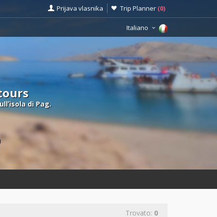
Prijava vlasnika
Trip Planner
(
0
)
Italiano
 tours
llʼisola di Pag.
ù
Trovato:
0