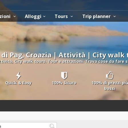
zioni
Alloggi
Tours
Trip planner
 di Pag, Croazia | Attività | City walk
ttività, City walk tours. Tour e attrazioni. Trova cose da fare su
Quick & Easy
100% Sicuro
100% di prezzi pi
bassi