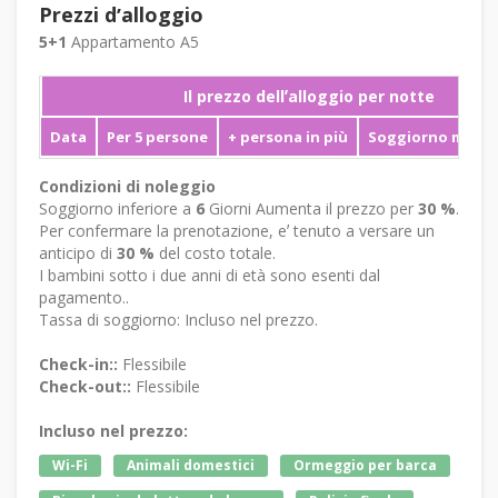
Prezzi dʼalloggio
5+1
Appartamento A5
Il prezzo dellʼalloggio per notte
Data
Per 5 persone
+ persona in più
Soggiorno mini
Condizioni di noleggio
Soggiorno inferiore a
6
Giorni Aumenta il prezzo per
30 %
.
Per confermare la prenotazione, eʼ tenuto a versare un
anticipo di
30 %
del costo totale.
I bambini sotto i due anni di età sono esenti dal
pagamento..
Tassa di soggiorno: Incluso nel prezzo.
Check-in::
Flessibile
Check-out::
Flessibile
Incluso nel prezzo:
Wi-Fi
Animali domestici
Ormeggio per barca