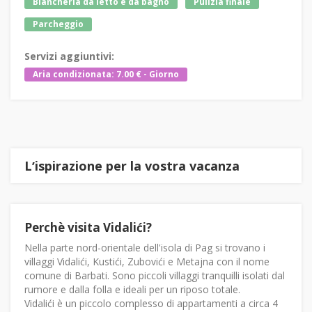
Biancheria da letto e da bagno
Pulizia finale
Parcheggio
Servizi aggiuntivi:
Aria condizionata: 7.00 € - Giorno
Lʼispirazione per la vostra vacanza
Perchè visita Vidalići?
Nella parte nord-orientale dell'isola di Pag si trovano i
villaggi Vidalići, Kustići, Zubovići e Metajna con il nome
comune di Barbati. Sono piccoli villaggi tranquilli isolati dal
rumore e dalla folla e ideali per un riposo totale.
Vidalići è un piccolo complesso di appartamenti a circa 4