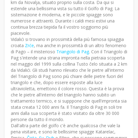
km da Novalja, situato proprio sulla costa. Da qui si
estende una bellissima vista su tutto il Golfo di Pag. La
sistemazione è moderna, e le piccole spiagge sono
numerose e attraenti. Durante i caldi mesi estivi una
continua brezza tiepida fa il vostro soggiorno più
piacevole.
Vidalići si trovano in prossimità della più famosa spiaggia
croata
Zrće
, ma anche in prossimità di un altro fenomeno
di Pago – il misterioso
Triangolo di Pag
. Con il Triangolo di
Pag s'intende una strana impronta nella pietraia scoperta
nel maggio del 1999 sulla collina Tusto čelo situata a 2 km
da Vidalići. Gli studi hanno rilevato che le pietre all'interno
del Triangolo di Pag sono più chiare delle pietre fuori del
triangolo e che, dopo essere esposte alla luce
ultravioletta, emettono il colore rosso. Questa è la prova
che le pietre all'interno del triangolo hanno subito un
trattamento termico, e si supppone che quell'impronta sia
stata creata 12 000 anni fa. Il Triangolo di Pag in soli tre
anni dalla sua scoperta è stato visitato da oltre 30 000
persone da tutto il mondo.
Dall'altra parte del golfo c'è anche qualcosa che vale la
pena visitare, e sono le bellissime spiagge Katarelac,
Prnjica,
Čista
,
Sv. Duh
e Filino, che si possono raggiungere