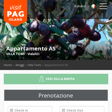
Italiano
Appartamento A5
VILLA TOMI
-
Vidalići
Home
Alloggi
Villa Tomi
Appartamento A5
VEDI SULLA MAPPA
Prenotazione