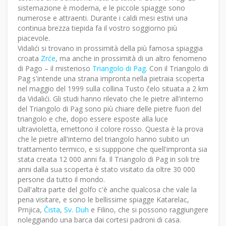
sistemazione è moderna, e le piccole spiagge sono
numerose e attraenti. Durante i caldi mesi estivi una
continua brezza tiepida fa il vostro soggiorno più
piacevole.
Vidalići si trovano in prossimità della più famosa spiaggia
croata
Zrće
, ma anche in prossimità di un altro fenomeno
di Pago – il misterioso
Triangolo di Pag
. Con il Triangolo di
Pag s'intende una strana impronta nella pietraia scoperta
nel maggio del 1999 sulla collina Tusto čelo situata a 2 km
da Vidalići. Gli studi hanno rilevato che le pietre all'interno
del Triangolo di Pag sono più chiare delle pietre fuori del
triangolo e che, dopo essere esposte alla luce
ultravioletta, emettono il colore rosso. Questa è la prova
che le pietre all'interno del triangolo hanno subito un
trattamento termico, e si supppone che quell'impronta sia
stata creata 12 000 anni fa. Il Triangolo di Pag in soli tre
anni dalla sua scoperta è stato visitato da oltre 30 000
persone da tutto il mondo.
Dall'altra parte del golfo c'è anche qualcosa che vale la
pena visitare, e sono le bellissime spiagge Katarelac,
Prnjica,
Čista
,
Sv. Duh
e Filino, che si possono raggiungere
noleggiando una barca dai cortesi padroni di casa.