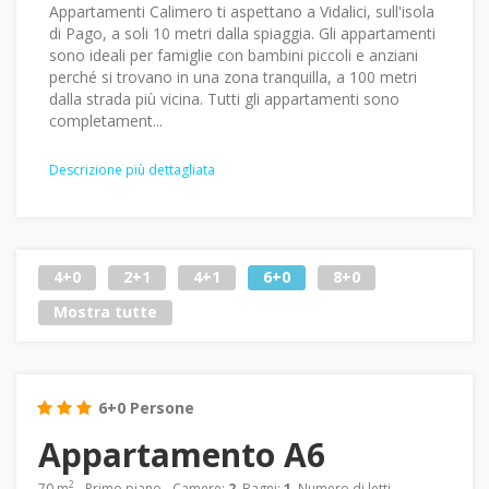
Appartamenti Calimero ti aspettano a Vidalici, sull'isola
di Pago, a soli 10 metri dalla spiaggia. Gli appartamenti
sono ideali per famiglie con bambini piccoli e anziani
perché si trovano in una zona tranquilla, a 100 metri
dalla strada più vicina. Tutti gli appartamenti sono
completament...
Descrizione più dettagliata
4+0
2+1
4+1
6+0
8+0
Mostra tutte
6+0 Persone
Appartamento A6
2
70 m
- Primo piano - Camere:
2
, Bagni:
1
, Numero di letti