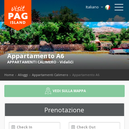
Italiano
Appartamento A6
APPARTAMENTI CALIMERO
-
Vidalići
Home
Alloggi
Appartamenti Calimero
Appartamento A6
VEDI SULLA MAPPA
Prenotazione