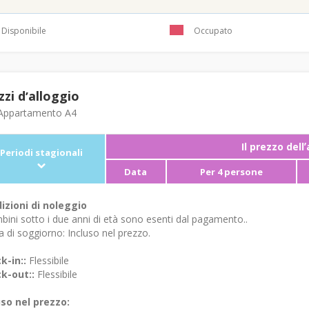
Disponibile
Occupato
zzi dʼalloggio
ppartamento A4
Il prezzo dell
Periodi stagionali
Data
Per 4 persone
izioni di noleggio
bini sotto i due anni di età sono esenti dal pagamento..
 di soggiorno: Incluso nel prezzo.
k-in::
Flessibile
k-out::
Flessibile
uso nel prezzo: