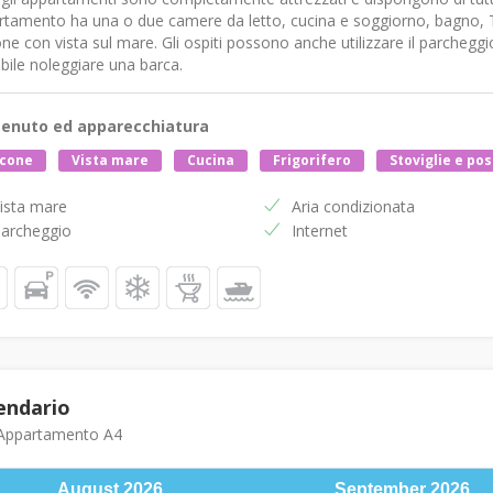
tamento ha una o due camere da letto, cucina e soggiorno, bagno, TV s
ne con vista sul mare. Gli ospiti possono anche utilizzare il parchegg
bile noleggiare una barca.
enuto ed apparecchiatura
lcone
Vista mare
Cucina
Frigorifero
Stoviglie e po
ista mare
Aria condizionata
archeggio
Internet
endario
ppartamento A4
August
2026
September
2026