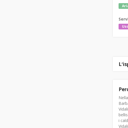
Ari
Serv
Uso
Lʼi
Perc
Nella
Barba
Vidal
belli
i cal
Vidal