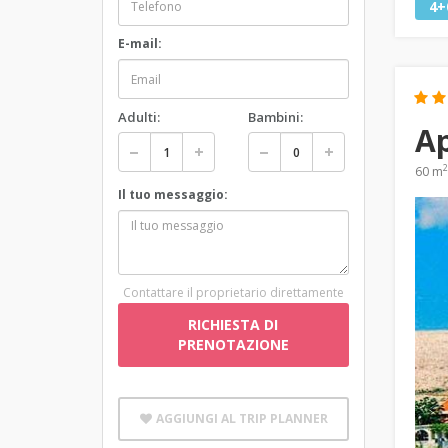
4+
E-mail:
Adulti:
Bambini:
A
2
60 m
Il tuo messaggio:
Contattare il proprietario direttamente
RICHIESTA DI
PRENOTAZIONE
AGGIUNGI AL TRIP PLANNER