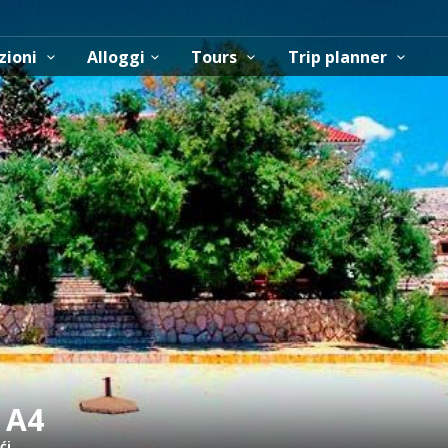
zioni
Alloggi
Tours
Trip planner
 A4
ći