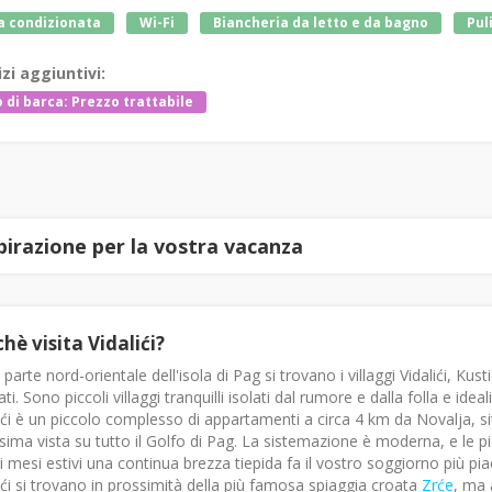
a condizionata
Wi-Fi
Biancheria da letto e da bagno
Puli
izi aggiuntivi:
 di barca: Prezzo trattabile
spirazione per la vostra vacanza
hè visita Vidalići?
 parte nord-orientale dell'isola di Pag si trovano i villaggi Vidalići, K
ti. Sono piccoli villaggi tranquilli isolati dal rumore e dalla folla e ideal
ići è un piccolo complesso di appartamenti a circa 4 km da Novalja, si
ssima vista su tutto il Golfo di Pag. La sistemazione è moderna, e le
di mesi estivi una continua brezza tiepida fa il vostro soggiorno più pia
ići si trovano in prossimità della più famosa spiaggia croata
Zrće
, ma 