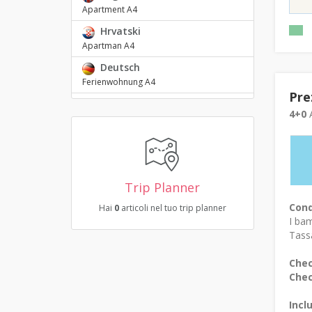
Apartment A4
Hrvatski
Apartman A4
Deutsch
Ferienwohnung A4
Pre
4+0
A
Trip Planner
Cond
Hai
0
articoli nel tuo trip planner
I bam
Tassa
Chec
Chec
Incl