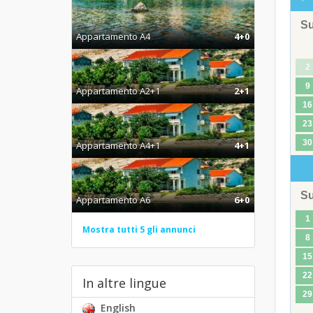
S
Appartamento A4
4+0
2
9
Appartamento A2+1
2+1
16
23
30
Appartamento A4+1
4+1
S
Appartamento A6
6+0
1
Mostra tutti 5 gli annunci
8
15
22
In altre lingue
29
English