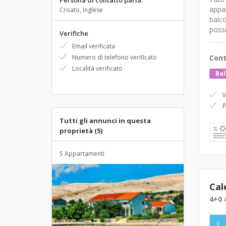
Persona di contatto parla:
appar
Croato, Inglese
balco
possi
Verifiche
Email verificata
Numero di telefono verificato
Cont
Località verificato
Ba
V
P
Tutti gli annunci in questa
proprietà (5)
5 Appartamenti
Cal
4+0
A