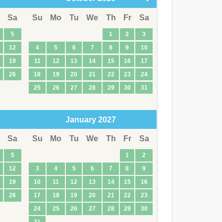
Sa
Su
Mo
Tu
We
Th
Fr
Sa
5
1
2
3
12
4
5
6
7
8
9
10
19
11
12
13
14
15
16
17
26
18
19
20
21
22
23
24
25
26
27
28
29
30
31
January
2027
Sa
Su
Mo
Tu
We
Th
Fr
Sa
5
1
2
12
3
4
5
6
7
8
9
19
10
11
12
13
14
15
16
26
17
18
19
20
21
22
23
24
25
26
27
28
29
30