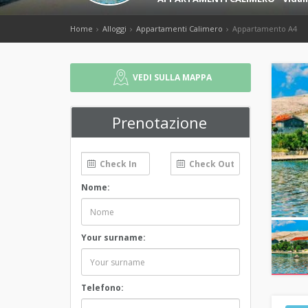
Home
Alloggi
Appartamenti Calimero
Appartamento A4
VEDI SULLA MAPPA
Prenotazione
Nome:
Your surname:
Telefono: