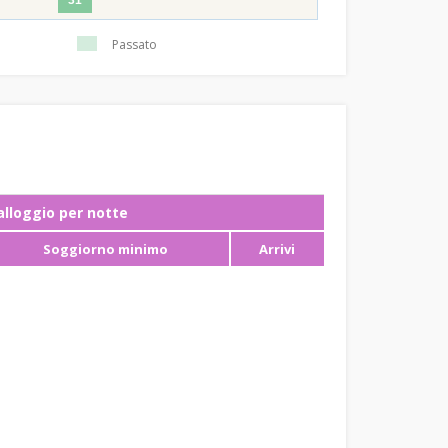
31
Passato
ʼalloggio per notte
Soggiorno minimo
Arrivi