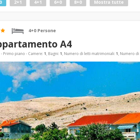
0
2+1
4+1
6+0
8+0
Mostra tutte
4+0 Persone
ppartamento A4
- Primo piano - Camere:
1
, Bagni:
1
, Numero di letti matrimoniali:
1
, Numero di 