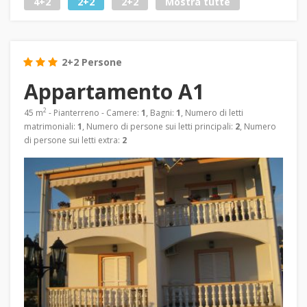
4+2
2+2
2+2
Mostra tutte
2+2 Persone
Appartamento A1
2
45 m
- Pianterreno - Camere:
1
, Bagni:
1
, Numero di letti
matrimoniali:
1
, Numero di persone sui letti principali:
2
, Numero
di persone sui letti extra:
2