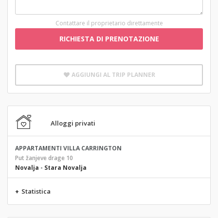
Contattare il proprietario direttamente
RICHIESTA DI PRENOTAZIONE
AGGIUNGI AL TRIP PLANNER
Alloggi privati
APPARTAMENTI VILLA CARRINGTON
Put žanjeve drage 10
Novalja
-
Stara Novalja
+
Statistica