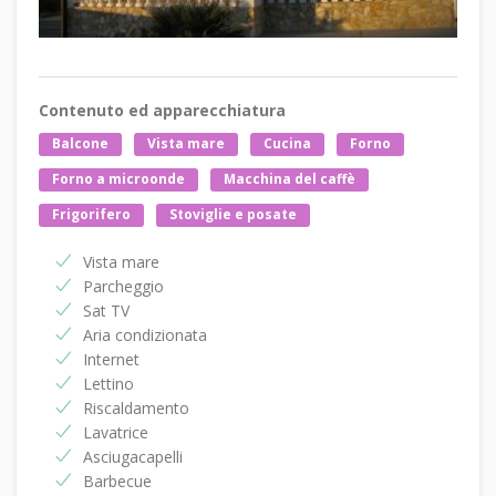
Contenuto ed apparecchiatura
Balcone
Vista mare
Cucina
Forno
Forno a microonde
Macchina del caffè
Frigorifero
Stoviglie e posate
Vista mare
Parcheggio
Sat TV
Aria condizionata
Internet
Lettino
Riscaldamento
Lavatrice
Asciugacapelli
Barbecue