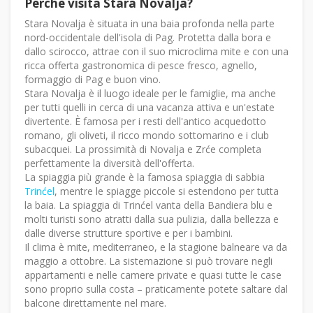
Perchè visita Stara Novalja?
Stara Novalja è situata in una baia profonda nella parte
nord-occidentale dell'isola di Pag. Protetta dalla bora e
dallo scirocco, attrae con il suo microclima mite e con una
ricca offerta gastronomica di pesce fresco, agnello,
formaggio di Pag e buon vino.
Stara Novalja è il luogo ideale per le famiglie, ma anche
per tutti quelli in cerca di una vacanza attiva e un'estate
divertente. È famosa per i resti dell'antico acquedotto
romano, gli oliveti, il ricco mondo sottomarino e i club
subacquei. La prossimità di Novalja e Zrće completa
perfettamente la diversità dell'offerta.
La spiaggia più grande è la famosa spiaggia di sabbia
Trinćel
, mentre le spiagge piccole si estendono per tutta
la baia. La spiaggia di Trinćel vanta della Bandiera blu e
molti turisti sono atratti dalla sua pulizia, dalla bellezza e
dalle diverse strutture sportive e per i bambini.
Il clima è mite, mediterraneo, e la stagione balneare va da
maggio a ottobre. La sistemazione si può trovare negli
appartamenti e nelle camere private e quasi tutte le case
sono proprio sulla costa – praticamente potete saltare dal
balcone direttamente nel mare.