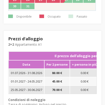
30
31
Disponibile
Occupato
Passato
Prezzi dʼalloggio
2+2
Appartamento A1
Il prezzo dellʼalloggio per not
Data
Per 2 persone
+ persona in più
S
01.07.2026 - 31.08.2026
80.00 €
0.00 €
01.01.2027 - 24.05.2027
45.00 €
0.00 €
25.05.2027 - 30.06.2027
70.00 €
0.00 €
Condizioni di noleggio
Tassa di soggiorno: Incluso nel prezzo.