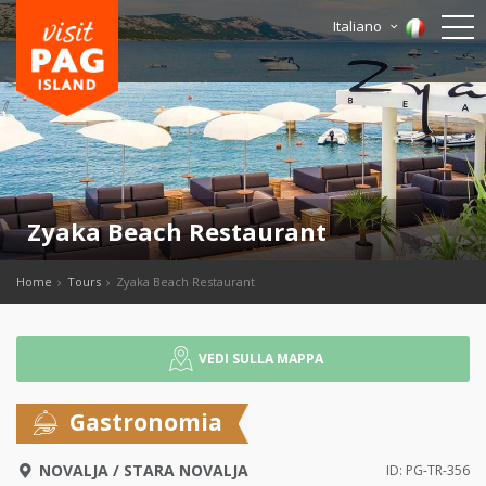
Italiano
Zyaka Beach Restaurant
Home
Tours
Zyaka Beach Restaurant
VEDI SULLA MAPPA
Gastronomia
NOVALJA
/
STARA NOVALJA
ID: PG-TR-356