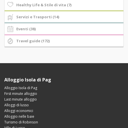
Healthy Life & Stile di vita (7)
Servizi e Trasporti (14)
Eventi (38)
Travel guide (172)
Alloggio Isola di Pag
Alloggio Isola di Pag
First minute alloggio
Last minute alloggio
Alloggi di lusso
Alloggi economici
Alloggio nelle baie
Turismo di Robinson
Ville di Lusso