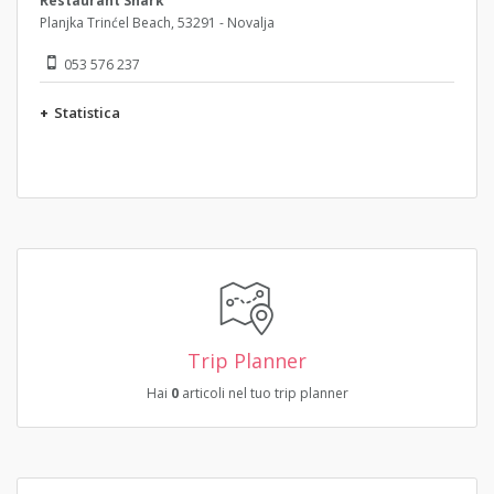
Restaurant Shark
Planjka Trinćel Beach, 53291 - Novalja
053 576 237
+
Statistica
Trip Planner
Hai
0
articoli nel tuo trip planner