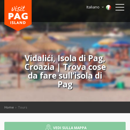
Italiano
Vidalići, Isola di Pag,
Croazia | Trova cose
da fare sullʼisola di
Pag
Home
Tours
VEDI SULLA MAPPA