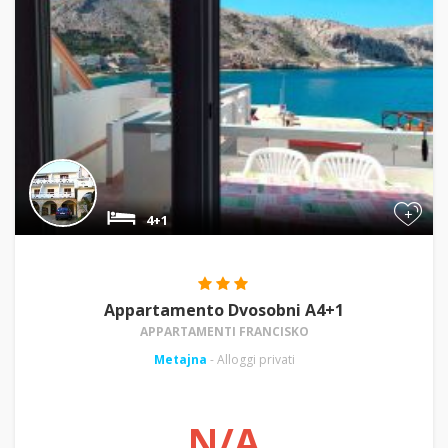
+
4+1
Appartamento Dvosobni A4+1
APPARTAMENTI FRANCISKO
Metajna
- Alloggi privati
N/A