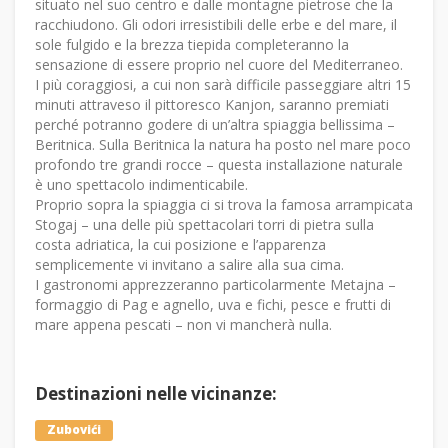
situato nel suo centro e dalle montagne pietrose che la
racchiudono. Gli odori irresistibili delle erbe e del mare, il
sole fulgido e la brezza tiepida completeranno la
sensazione di essere proprio nel cuore del Mediterraneo.
I più coraggiosi, a cui non sarà difficile passeggiare altri 15
minuti attraveso il pittoresco Kanjon, saranno premiati
perché potranno godere di un’altra spiaggia bellissima –
Beritnica. Sulla Beritnica la natura ha posto nel mare poco
profondo tre grandi rocce – questa installazione naturale
è uno spettacolo indimenticabile.
Proprio sopra la spiaggia ci si trova la famosa arrampicata
Stogaj – una delle più spettacolari torri di pietra sulla
costa adriatica, la cui posizione e l’apparenza
semplicemente vi invitano a salire alla sua cima.
I gastronomi apprezzeranno particolarmente Metajna –
formaggio di Pag e agnello, uva e fichi, pesce e frutti di
mare appena pescati – non vi mancherà nulla.
Destinazioni nelle vicinanze:
Zubovići