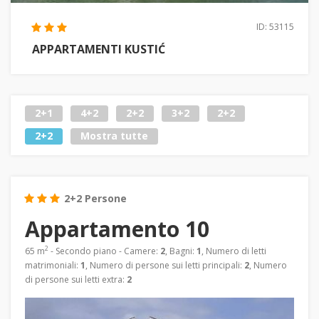
ID: 53115
APPARTAMENTI KUSTIĆ
2+1
4+2
2+2
3+2
2+2
2+2
Mostra tutte
2+2 Persone
Appartamento 10
2
65 m
- Secondo piano - Camere:
2
, Bagni:
1
, Numero di letti
matrimoniali:
1
, Numero di persone sui letti principali:
2
, Numero
di persone sui letti extra:
2