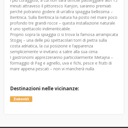
I più coraggiosi, a cui non sarà difficile passeggiare altri 15
minuti attraveso il pittoresco Kanjon, saranno premiati
perché potranno godere di un’altra spiaggia bellissima –
Beritnica. Sulla Beritnica la natura ha posto nel mare poco
profondo tre grandi rocce – questa installazione naturale
è uno spettacolo indimenticabile.
Proprio sopra la spiaggia ci si trova la famosa arrampicata
Stogaj – una delle più spettacolari torri di pietra sulla
costa adriatica, la cui posizione e l’apparenza
semplicemente vi invitano a salire alla sua cima.
I gastronomi apprezzeranno particolarmente Metajna –
formaggio di Pag e agnello, uva e fichi, pesce e frutti di
mare appena pescati – non vi mancherà nulla.
Destinazioni nelle vicinanze:
Zubovići