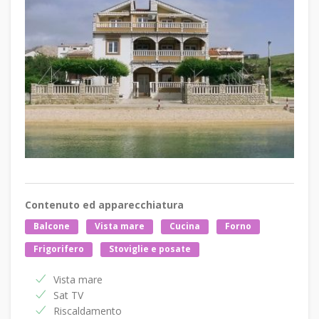
Contenuto ed apparecchiatura
Balcone
Vista mare
Cucina
Forno
Frigorifero
Stoviglie e posate
Vista mare
Sat TV
Riscaldamento