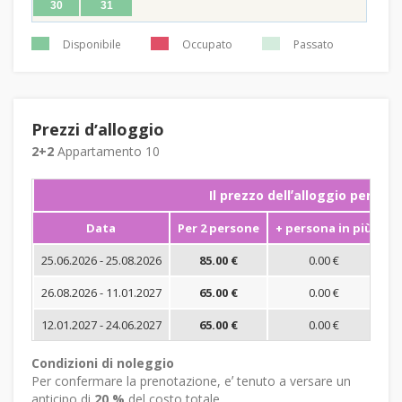
30
31
Disponibile
Occupato
Passato
Prezzi dʼalloggio
2+2
Appartamento 10
Il prezzo dellʼalloggio per not
Data
Per 2 persone
+ persona in più
S
25.06.2026 - 25.08.2026
85.00 €
0.00 €
26.08.2026 - 11.01.2027
65.00 €
0.00 €
12.01.2027 - 24.06.2027
65.00 €
0.00 €
Condizioni di noleggio
Per confermare la prenotazione, eʼ tenuto a versare un
anticipo di
20 %
del costo totale.