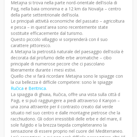
Metajna si trova nella parte nord-orientale dell'isola di
Pag, nella baia omonima e a 12 km da Novalja – centro
della parte settentrionale dell'isola.
Le principali attività economiche del passato – agricoltura
e pesca – in quest'area sono recentemente state
sostituite efficacemente dal turismo.
Questo piccolo villaggio vi sorprenderà con il suo
carattere pittoresco.
A Metajna la pietrosità naturale del paesaggio dell'isola è
decorata dal profumo delle erbe aromatiche – cibo
principale di numerose pecore che ci pascolano
liberamente durante i mesi estivi.
Quello che vi farà ricordare Metajna sono le spiagge con
la cui bellezza è difficile competere: sono le spiagge
Ručica
e
Beritnica
.
La spiaggia di ghiaia, Ručica, offre una vista sulla città d
Pagi, e si può raggiungere a piedi attraverso il Kanjon –
una zona attraente per il contrasto creato dal verde
situato nel suo centro e dalle montagne pietrose che la
racchiudono. Gli odori irresistibili delle erbe e del mare, il
sole fulgido e la brezza tiepida completeranno la
sensazione di essere proprio nel cuore del Mediterraneo.