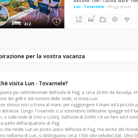
Balcone: 15m
, Cucina, Mare: 10
Lun - Tovarnele
- Alloggi privati
+
2+2
spirazione per la vostra vacanza
chè visita Lun - Tovarnele?
 punta più settentrionale dell'isola di Pag, a circa 20 km da Novalja, i
ne dei grilli e dal rumore delle onde, si trova Lun.
ese stesso non si trova al mare, per raggiungere il mare ed il piccolo 
 distanza. Lungo Tovarnele ci si estendono bellissime spiagge ed il lun
n, e sulle isole di Cres e Lošinj. Sull'isola di Dolfin c'è un faro ed il n
a parte dell'acquatorio di Pag.
o che rende Lun un posto unico dell’isola di Pag, ma anche del mond
no nell’area di Lun, si distinguono circa 1500 olivi selvatici (lat. Olea O