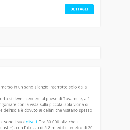
m
DETTAGLI
mmerso in un sano silenzio interrotto solo dalla
porto si deve scendere al paese di Tovarnele, a 1
gomare con la vista sulla piccola isola vicina di
ome dell'isola è dovuto ai delfini che visitano spesso
o, sono i suoi
oliveti
. Tra 80 000 olivi che si
leaster), con l’altezza di 5-8 m ed il diametro di 20-