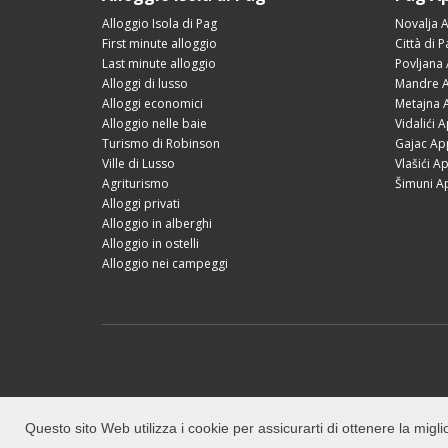
Alloggio Isola di Pag
Novalja 
First minute alloggio
Città di 
Last minute alloggio
Povljana
Alloggi di lusso
Mandre A
Alloggi economici
Metajna 
Alloggio nelle baie
Vidalići 
Turismo di Robinson
Gajac Ap
Ville di Lusso
Vlašići A
Agriturismo
Šimuni A
Alloggi privati
Alloggio in alberghi
Alloggio in ostelli
Alloggio nei campeggi
Questo sito Web utilizza i cookie per assicurarti di ottenere la migl