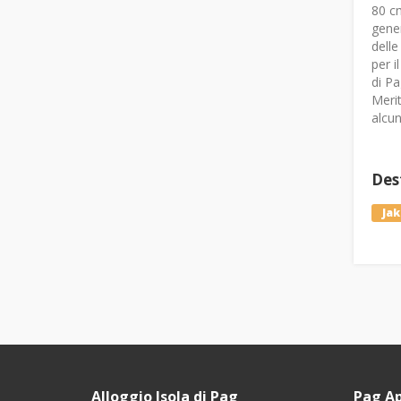
80 cm
gener
delle
per i
di Pa
Merit
alcun
Dest
Jak
Alloggio Isola di Pag
Pag A