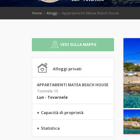
Home
Alloggi
Appartamenti Matea Beach House
VEDI SULLA MAPPA
Alloggi privati
APPARTAMENTI MATEA BEACH HOUSE
Tovrnele 15
Lun - Tovarnele
+
Capacità di proprietà
+
Statistica