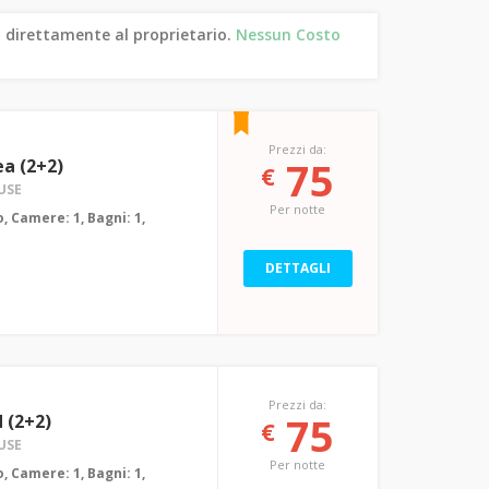
 direttamente al proprietario.
Nessun Costo
Prezzi da:
75
a (2+2)
€
USE
Per notte
, Camere: 1, Bagni: 1,
m
DETTAGLI
Prezzi da:
75
 (2+2)
€
USE
Per notte
, Camere: 1, Bagni: 1,