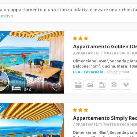
a un appartamento o una stanza adatta e inviare una richiesta
untivo
Appartamento Golden Ole
APPARTAMENTI MATEA BEACH HO
2
Dimensione: 45m
, Secondo piano
2
Balcone: 15m
, Cucina, Mare: 10
Lun - Tovarnele
- Alloggi privati
+
2+2
Appartamento Simply Red
APPARTAMENTI MATEA BEACH HO
2
Dimensione: 45m
, Secondo piano
2