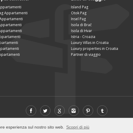
Appartamenti
Island Pag
Pag Appartamenti
Otok Pag
 Appartamenti
Insel Pag
ppartamenti
Isola di Brač
Appartamenti
Isola di Hvar
Appartamenti
Istria - Croazia
partamenti
Luxury Villas in Croatia
ppartamenti
Luxury properties in Croatia
ppartamenti
Partner di viaggio
© 2026 Visit-Pag.com - All rights reserved
iore esperienza sul nostro sito web.
Scopri di più