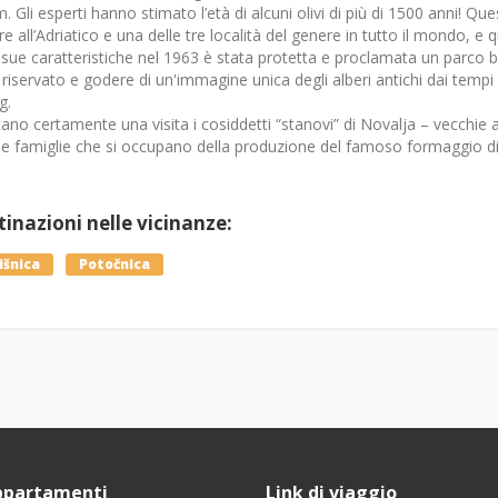
. Gli esperti hanno stimato l’età di alcuni olivi di più di 1500 anni! Que
e all’Adriatico e una delle tre località del genere in tutto il mondo, 
 sue caratteristiche nel 1963 è stata protetta e proclamata un parco 
l riservato e godere di un'immagine unica degli alberi antichi dai tempi qu
g.
ano certamente una visita i cosiddetti “stanovi” di Novalja – vecchie ab
e famiglie che si occupano della produzione del famoso formaggio di
inazioni nelle vicinanze:
išnica
Potočnica
ppartamenti
Link di viaggio