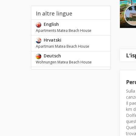
In altre lingue
English
Apartments Matea Beach House
Hrvatski
Apartmani Matea Beach House
Lʼi
Deutsch
Wohnungen Matea Beach House
Per
Sulla
canzo
Il pa
km di
Dolfi
quest
Quell
trova