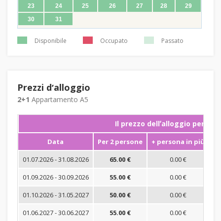
23
24
25
26
27
28
29
30
31
Disponibile
Occupato
Passato
Prezzi dʼalloggio
2+1
Appartamento A5
Il prezzo dellʼalloggio per not
Data
Per 2 persone
+ persona in più
S
01.07.2026 - 31.08.2026
65.00 €
0.00 €
01.09.2026 - 30.09.2026
55.00 €
0.00 €
01.10.2026 - 31.05.2027
50.00 €
0.00 €
01.06.2027 - 30.06.2027
55.00 €
0.00 €