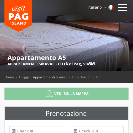
Italiano
Appartamento A5
APPARTAMENTI SIKAVAC
-
Città di Pag
,
Vlašići
Home
Alloggi
Appartamenti Sikavac
Appartamento A5
VEDI SULLA MAPPA
Prenotazione