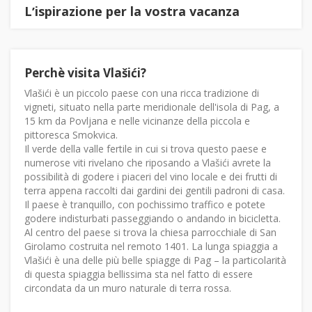
Lʼispirazione per la vostra vacanza
Perchè visita Vlašići?
Vlašići è un piccolo paese con una ricca tradizione di
vigneti, situato nella parte meridionale dell'isola di Pag, a
15 km da Povljana e nelle vicinanze della piccola e
pittoresca Smokvica.
Il verde della valle fertile in cui si trova questo paese e
numerose viti rivelano che riposando a Vlašići avrete la
possibilità di godere i piaceri del vino locale e dei frutti di
terra appena raccolti dai gardini dei gentili padroni di casa.
Il paese è tranquillo, con pochissimo traffico e potete
godere indisturbati passeggiando o andando in bicicletta.
Al centro del paese si trova la chiesa parrocchiale di San
Girolamo costruita nel remoto 1401. La lunga spiaggia a
Vlašići è una delle più belle spiagge di Pag – la particolarità
di questa spiaggia bellissima sta nel fatto di essere
circondata da un muro naturale di terra rossa.