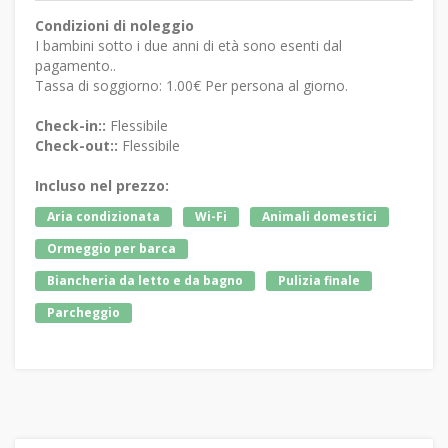
Condizioni di noleggio
I bambini sotto i due anni di età sono esenti dal
pagamento..
Tassa di soggiorno: 1.00€ Per persona al giorno.
Check-in::
Flessibile
Check-out::
Flessibile
Incluso nel prezzo:
Aria condizionata
Wi-Fi
Animali domestici
Ormeggio per barca
Biancheria da letto e da bagno
Pulizia finale
Parcheggio