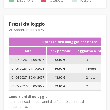
Disponibile
Occupato
Passato
Prezzi dʼalloggio
2+
Appartamento A2S
Il prezzo dellʼalloggio per notte
Data
Per 2 persone
Soggiorno minimo
01.07.2026 - 31.08.2026
62.00 €
3 notti
01.09.2026 - 31.10.2026
50.00 €
1 notte
01.04.2027 - 30.04.2027
48.00 €
2 notti
01.05.2027 - 30.06.2027
52.00 €
2 notti
Condizioni di noleggio
I bambini sotto i due anni di età sono esenti dal
pagamento..