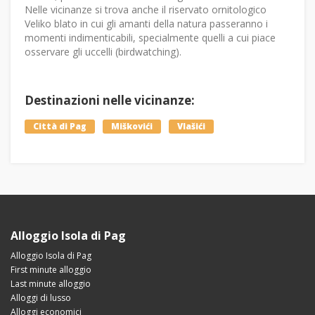
Nelle vicinanze si trova anche il riservato ornitologico
Veliko blato in cui gli amanti della natura passeranno i
momenti indimenticabili, specialmente quelli a cui piace
osservare gli uccelli (birdwatching).
Destinazioni nelle vicinanze:
Città di Pag
Miškovići
Vlašići
Alloggio Isola di Pag
Alloggio Isola di Pag
First minute alloggio
Last minute alloggio
Alloggi di lusso
Alloggi economici