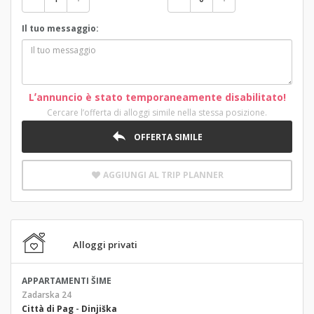
Il tuo messaggio:
Lʼannuncio è stato temporaneamente disabilitato!
Cercare lʼofferta di alloggi simile nella stessa posizione.
OFFERTA SIMILE
AGGIUNGI AL TRIP PLANNER
Alloggi privati
APPARTAMENTI ŠIME
Zadarska 24
Città di Pag
-
Dinjiška