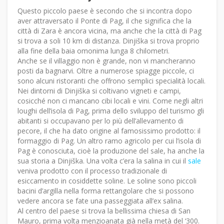
Questo piccolo paese è secondo che si incontra dopo
aver attraversato il Ponte di Pag, il che significa che la
città di Zara è ancora vicina, ma anche che la città di Pag
si trova a soli 10 km di distanza. Dinjiška si trova proprio
alla fine della baia omonima lunga 8 chilometri.
Anche se il villaggio non è grande, non vi mancheranno
posti da bagnarvi. Oltre a numerose spiagge piccole, ci
sono alcuni ristoranti che offrono semplici specialità locali.
Nei dintorni di Dinjiška si coltivano vigneti e campi,
cosicché non ci mancano cibi locali e vini. Come negli altri
loughi dell’isola di Pag, prima dello sviluppo del turismo gli
abitanti si occupavano per lo più dell’allevamento di
pecore, il che ha dato origine al famosissimo prodotto: il
formaggio di Pag. Un altro ramo agricolo per cui l’isola di
Pag è conosciuta, cioè la produzione del sale, ha anche la
sua storia a Dinjiška. Una volta c’era la salina in cui il
sale
veniva prodotto con il processo tradizionale di
esiccamento in cosiddette soline. Le soline sono piccoli
bacini d’argilla nella forma rettangolare che si possono
vedere ancora se fate una passeggiata all’ex salina.
Al centro del paese si trova la bellissima chiesa di San
Mauro, prima volta menzioanata già nella metà del ‘300.