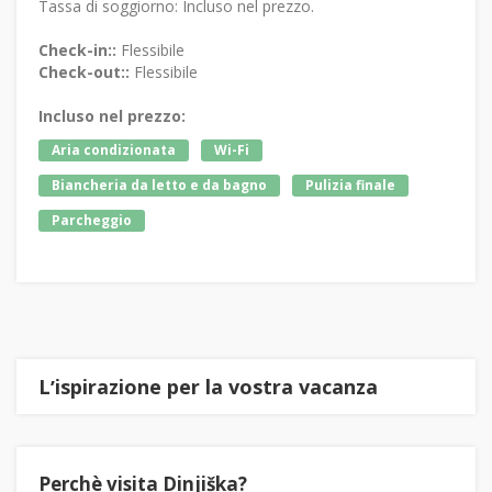
Tassa di soggiorno: Incluso nel prezzo.
Check-in::
Flessibile
Check-out::
Flessibile
Incluso nel prezzo:
Aria condizionata
Wi-Fi
Biancheria da letto e da bagno
Pulizia finale
Parcheggio
Lʼispirazione per la vostra vacanza
Perchè visita Dinjiška?