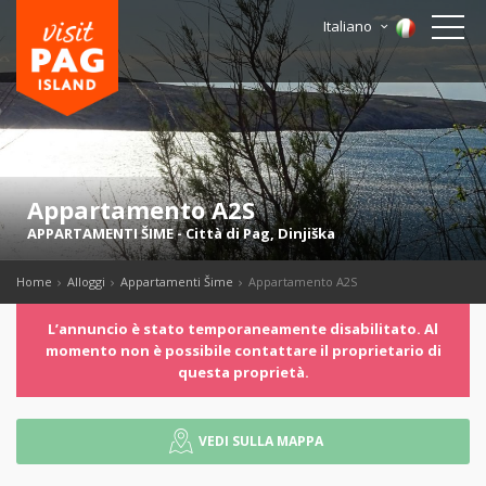
Italiano
Appartamento A2S
APPARTAMENTI ŠIME
-
Città di Pag
,
Dinjiška
Home
Alloggi
Appartamenti Šime
Appartamento A2S
Lʼannuncio è stato temporaneamente disabilitato. Al
momento non è possibile contattare il proprietario di
questa proprietà.
VEDI SULLA MAPPA