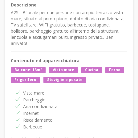
Descrizione
A2S - Bilocale per due persone con ampio terrazzo vista
mare, situato al primo piano, dotato di aria condizionata,
TV satellitare, WIFI gratuito, barbecue, tostapane,
bollitore, parcheggio gratuito all'interno della struttura,
lenzuola e asciugamani puliti, ingresso privato.. Ben
arrivato!
Contenuto ed apparecchiatura
2
Balcone: 13m
Vista mare
Cucina
Forno
Frigorifero
Stoviglie e posate
Vista mare
Parcheggio
Aria condizionata
Internet
Riscaldamento
Barbecue