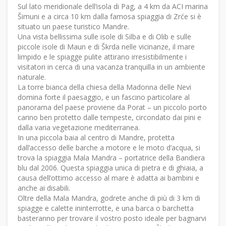
Sul lato meridionale dell’isola di Pag, a 4 km da ACI marina
Šimuni e a circa 10 km dalla famosa spiaggia di Zrće si è
situato un paese turistico Mandre.
Una vista bellissima sulle isole di Silba e di Olib e sulle
piccole isole di Maun e di Škrda nelle vicinanze, il mare
limpido e le spiagge pulite attirano irresistibilmente i
visitatori in cerca di una vacanza tranquilla in un ambiente
naturale.
La torre bianca della chiesa della Madonna delle Nevi
domina forte il paesaggio, e un fascino particolare al
panorama del paese proviene da Porat – un piccolo porto
carino ben protetto dalle tempeste, circondato dai pini e
dalla varia vegetazione mediterranea.
In una piccola baia al centro di Mandre, protetta
dall’accesso delle barche a motore e le moto d’acqua, si
trova la spiaggia Mala Mandra – portatrice della Bandiera
blu dal 2006. Questa spiaggia unica di pietra e di ghiaia, a
causa dell’ottimo accesso al mare è adatta ai bambini e
anche ai disabili.
Oltre della Mala Mandra, godrete anche di più di 3 km di
spiagge e calette ininterrotte, e una barca o barchetta
basteranno per trovare il vostro posto ideale per bagnarvi