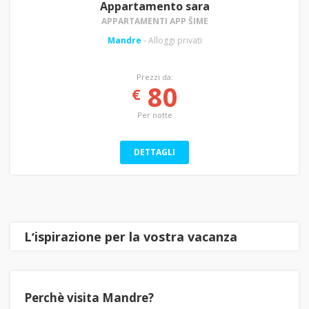
Appartamento sara
APPARTAMENTI APP ŠIME
Mandre
- Alloggi privati
Prezzi da:
80
€
Per notte
DETTAGLI
Lʼispirazione per la vostra vacanza
Perchè visita Mandre?