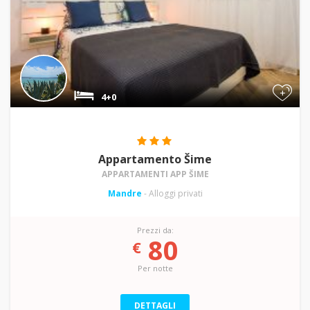
+
4+0
Appartamento Šime
APPARTAMENTI APP ŠIME
Mandre
- Alloggi privati
Prezzi da:
80
€
Per notte
DETTAGLI