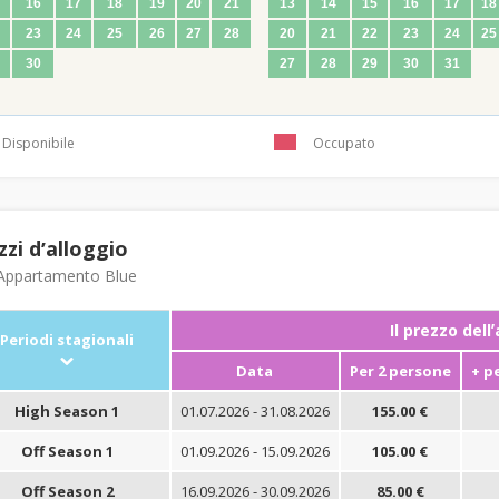
16
17
18
19
20
21
13
14
15
16
17
18
23
24
25
26
27
28
20
21
22
23
24
25
30
27
28
29
30
31
Disponibile
Occupato
zzi dʼalloggio
ppartamento Blue
Il prezzo dell
Periodi stagionali
Data
Per 2 persone
+ p
High Season 1
01.07.2026 - 31.08.2026
155.00 €
Off Season 1
01.09.2026 - 15.09.2026
105.00 €
Off Season 2
16.09.2026 - 30.09.2026
85.00 €