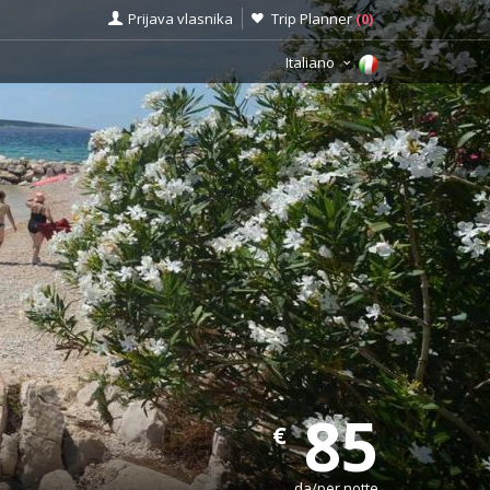
Prijava vlasnika
Trip Planner
(
0
)
Italiano
85
€
da/per notte