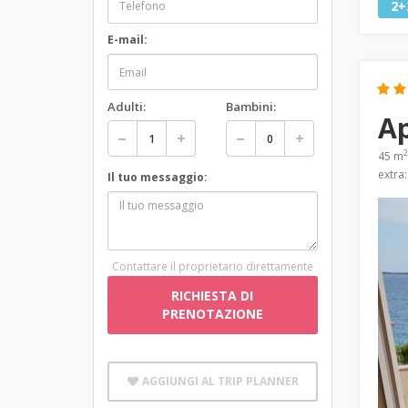
2+
E-mail:
Adulti:
Bambini:
A
2
45 m
extra
Il tuo messaggio:
Contattare il proprietario direttamente
RICHIESTA DI
PRENOTAZIONE
AGGIUNGI AL TRIP PLANNER