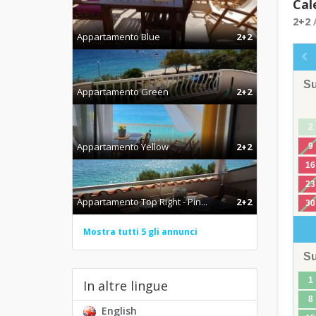
Cal
2+2
A
Appartamento Blue
2+2
S
Appartamento Green
2+2
2
Appartamento Yellow
2+2
9
16
23
Appartamento Top Right - Pin...
2+2
30
Mostra tutti 5 gli annunci
S
1
In altre lingue
8
English