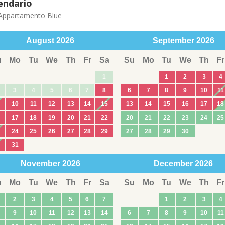
endario
ppartamento Blue
August
2026
September
2026
u
Mo
Tu
We
Th
Fr
Sa
Su
Mo
Tu
We
Th
Fr
1
1
2
3
4
3
4
5
6
7
8
6
7
8
9
10
11
10
11
12
13
14
15
13
14
15
16
17
18
17
18
19
20
21
22
20
21
22
23
24
25
24
25
26
27
28
29
27
28
29
30
31
November
2026
December
2026
u
Mo
Tu
We
Th
Fr
Sa
Su
Mo
Tu
We
Th
Fr
2
3
4
5
6
7
1
2
3
4
9
10
11
12
13
14
6
7
8
9
10
11