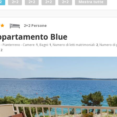
2
2+2
2+2
2+2
2+2
Mostra tutte
2+2 Persone
ppartamento Blue
- Pianterreno - Camere:
1
, Bagni:
1
, Numero di letti matrimoniali:
2
, Numero di p
:
2