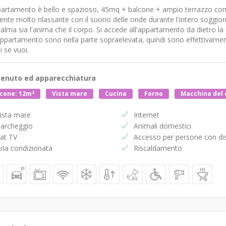
artamento è bello e spazioso, 45mq + balcone + ampio terrazzo con v
nte molto rilassante con il suono delle onde durante l'intero soggiorn
alma sia l'anima che il corpo. Si accede all'appartamento da dietro la c
appartamento sono nella parte sopraelevata, quindi sono effettivament
i se vuoi.
enuto ed apparecchiatura
2
cone: 12m
Vista mare
Cucina
Forno
Macchina del 
ista mare
Internet
archeggio
Animali domestici
at TV
Accesso per persone con dis
ria condizionata
Riscaldamento