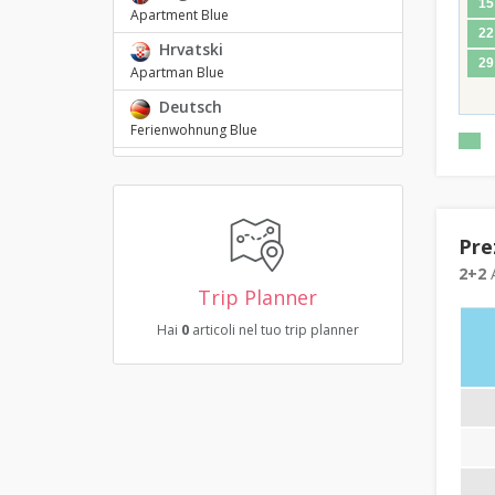
15
Apartment Blue
22
Hrvatski
29
Apartman Blue
Deutsch
Ferienwohnung Blue
Pre
2+2
A
Trip Planner
Hai
0
articoli nel tuo trip planner