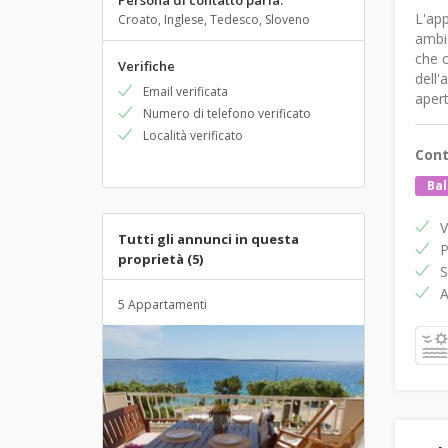
Persona di contatto parla:
L'app
Croato, Inglese, Tedesco, Sloveno
ambie
che c
Verifiche
dell'
Email verificata
apert
Numero di telefono verificato
Località verificato
Cont
Bal
V
Tutti gli annunci in questa
P
proprietà (5)
S
A
5 Appartamenti