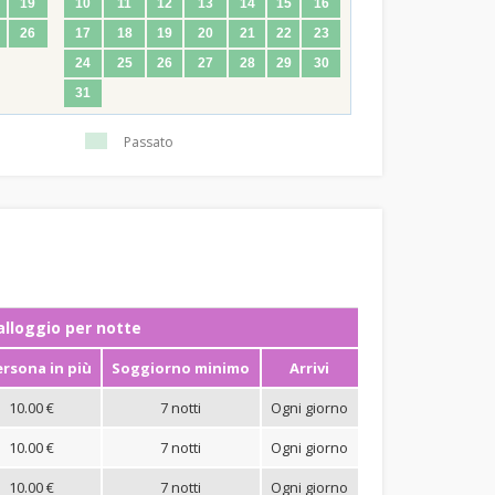
19
10
11
12
13
14
15
16
26
17
18
19
20
21
22
23
24
25
26
27
28
29
30
31
Passato
ʼalloggio per notte
ersona in più
Soggiorno minimo
Arrivi
10.00 €
7 notti
Ogni giorno
10.00 €
7 notti
Ogni giorno
10.00 €
7 notti
Ogni giorno