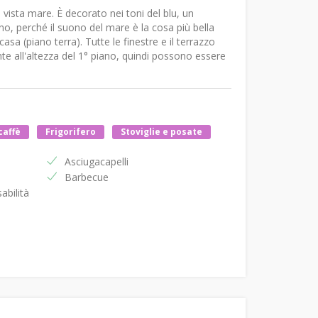
ista mare. È decorato nei toni del blu, un
o, perché il suono del mare è la cosa più bella
asa (piano terra). Tutte le finestre e il terrazzo
e all'altezza del 1° piano, quindi possono essere
caffè
Frigorifero
Stoviglie e posate
Asciugacapelli
Barbecue
abilità