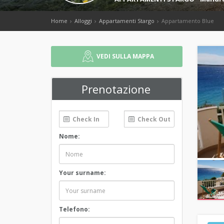
Home
Alloggi
Appartamenti Stargo
Appartamento Blue
VEDI SULLA MAPPA
Prenotazione
Nome:
Your surname:
Telefono: