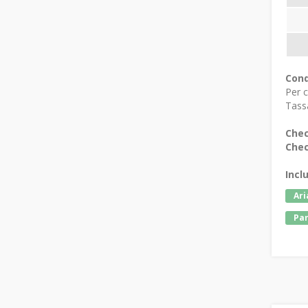
Cond
Per c
Tassa
Chec
Chec
Incl
Ari
Pa