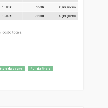
10.00 €
7 notti
Ogni giorno
10.00 €
7 notti
Ogni giorno
l costo totale.
etto e da bagno
Pulizia finale