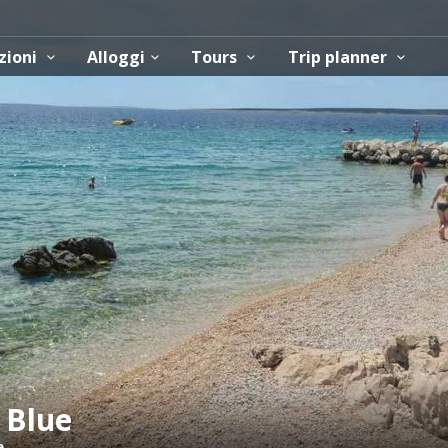
zioni
Alloggi
Tours
Trip planner
 Blue
e