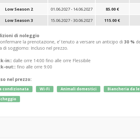
Low Season 2
01.06.2027 - 14.06.2027
85.00 €
Low Season 3
15.06.2027 - 30.06.2027
115.00 €
izioni di noleggio
onfermare la prenotazione, eʼ tenuto a versare un anticipo di
30 %
de
 di soggiorno: Incluso nel prezzo.
k-in::
dalle orre 14:00 fino alle orre Flessibile
k-out::
fino alle orre 9:00
uso nel prezzo:
a condizionata
Wi-Fi
Animali domestici
Biancheria da l
rcheggio