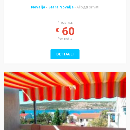
Novalja
-
Stara Novalja
- Alloggi privati
Prezzi da:
60
€
Per notte
DETTAGLI