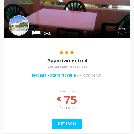
+
2+2
Appartamento 4
APPARTAMENTI WILLI
Novalja
-
Stara Novalja
- Alloggi privati
Prezzi da:
75
€
Per notte
DETTAGLI