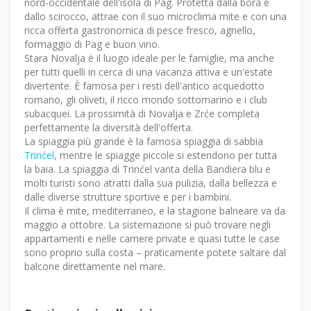
nord-occidentale dell'isola di Pag. Protetta dalla bora e
dallo scirocco, attrae con il suo microclima mite e con una
ricca offerta gastronomica di pesce fresco, agnello,
formaggio di Pag e buon vino.
Stara Novalja è il luogo ideale per le famiglie, ma anche
per tutti quelli in cerca di una vacanza attiva e un'estate
divertente. È famosa per i resti dell'antico acquedotto
romano, gli oliveti, il ricco mondo sottomarino e i club
subacquei. La prossimità di Novalja e Zrće completa
perfettamente la diversità dell'offerta.
La spiaggia più grande è la famosa spiaggia di sabbia
Trinćel
, mentre le spiagge piccole si estendono per tutta
la baia. La spiaggia di Trinćel vanta della Bandiera blu e
molti turisti sono atratti dalla sua pulizia, dalla bellezza e
dalle diverse strutture sportive e per i bambini.
Il clima è mite, mediterraneo, e la stagione balneare va da
maggio a ottobre. La sistemazione si può trovare negli
appartamenti e nelle camere private e quasi tutte le case
sono proprio sulla costa – praticamente potete saltare dal
balcone direttamente nel mare.