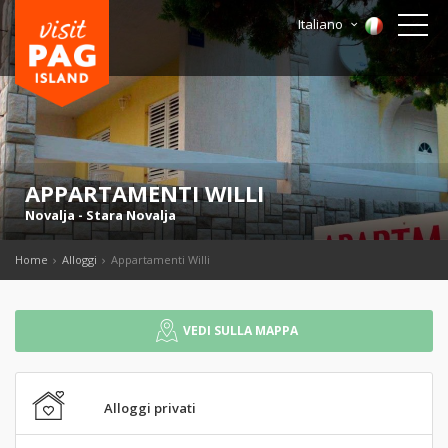
Italiano
APPARTAMENTI WILLI
Novalja
-
Stara Novalja
Home
Alloggi
Appartamenti Willi
VEDI SULLA MAPPA
Alloggi privati