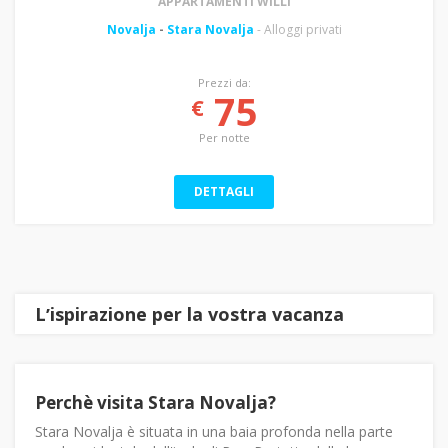
APPARTAMENTI WILLI
Novalja
-
Stara Novalja
- Alloggi privati
Prezzi da:
75
€
Per notte
DETTAGLI
Lʼispirazione per la vostra vacanza
Perchè visita Stara Novalja?
Stara Novalja è situata in una baia profonda nella parte