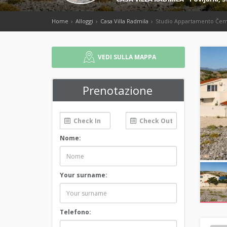
Home
Alloggi
Casa Villa Radmila
Studio Appartamento Če
VEDI SULLA MAPPA
Prenotazione
Nome:
Your surname:
Telefono: