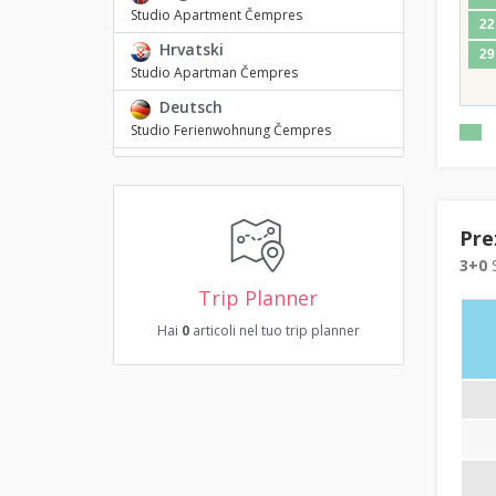
Studio Apartment Čempres
22
Hrvatski
29
Studio Apartman Čempres
Deutsch
Studio Ferienwohnung Čempres
Pre
3+0
S
Trip Planner
Hai
0
articoli nel tuo trip planner