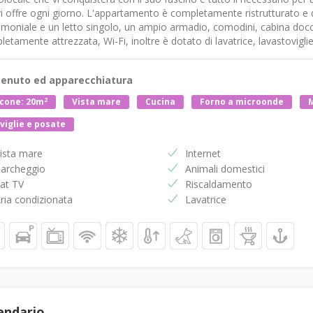
i offre ogni giorno. L'appartamento è completamente ristrutturato e d
imoniale e un letto singolo, un ampio armadio, comodini, cabina doc
etamente attrezzata, Wi-Fi, inoltre è dotato di lavatrice, lavastovigl
enuto ed apparecchiatura
2
cone: 20m
Vista mare
Cucina
Forno a microonde
M
viglie e posate
ista mare
Internet
archeggio
Animali domestici
at TV
Riscaldamento
ria condizionata
Lavatrice
endario