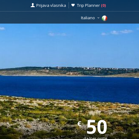
Prijava vlasnika
Trip Planner
(
0
)
Italiano
50
€
da/per notte