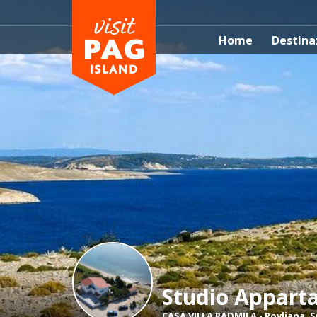
Home
Destina
Studio Appar
CASA VILLA RADMILA
-
Povljana
,
S