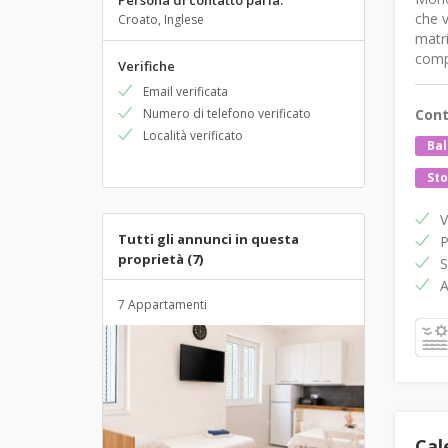
Persona di contatto parla:
che v
Croato, Inglese
matr
compl
Verifiche
Email verificata
Numero di telefono verificato
Cont
Località verificato
Bal
Sto
V
Tutti gli annunci in questa
P
proprietà (7)
S
A
7 Appartamenti
Cal