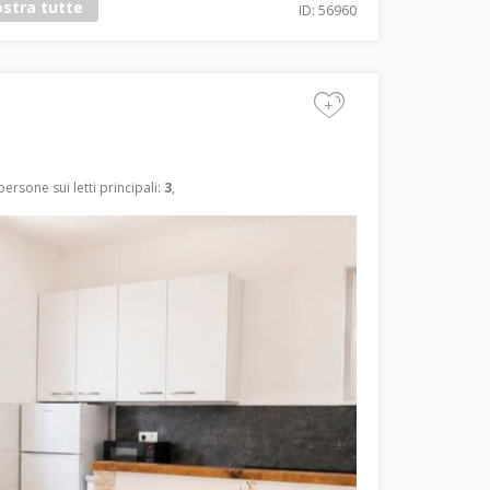
stra tutte
ID: 56960
+
ersone sui letti principali:
3
,