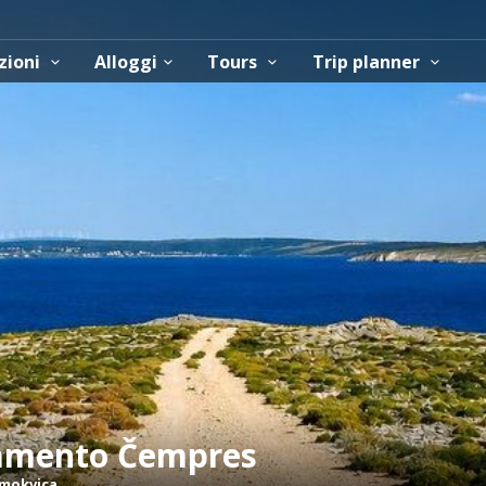
zioni
Alloggi
Tours
Trip planner
tamento Čempres
mokvica