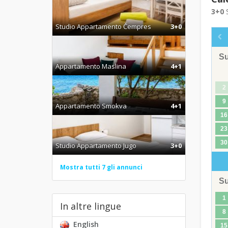
3+0
S
Studio Appartamento Čempres
3+0
S
Appartamento Maslina
4+1
2
9
Appartamento Smokva
4+1
16
23
30
Studio Appartamento Jugo
3+0
Mostra tutti 7 gli annunci
S
1
In altre lingue
8
English
15