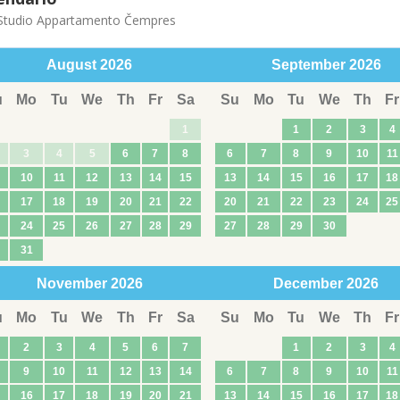
tudio Appartamento Čempres
August
2026
September
2026
u
Mo
Tu
We
Th
Fr
Sa
Su
Mo
Tu
We
Th
Fr
1
1
2
3
4
3
4
5
6
7
8
6
7
8
9
10
11
10
11
12
13
14
15
13
14
15
16
17
18
17
18
19
20
21
22
20
21
22
23
24
25
24
25
26
27
28
29
27
28
29
30
31
November
2026
December
2026
u
Mo
Tu
We
Th
Fr
Sa
Su
Mo
Tu
We
Th
Fr
2
3
4
5
6
7
1
2
3
4
9
10
11
12
13
14
6
7
8
9
10
11
16
17
18
19
20
21
13
14
15
16
17
18