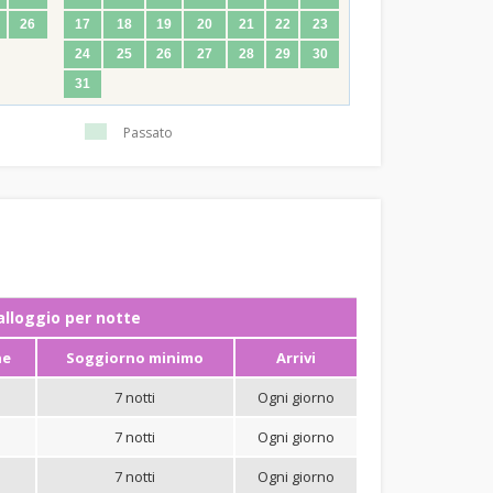
26
17
18
19
20
21
22
23
24
25
26
27
28
29
30
31
Passato
ʼalloggio per notte
ne
Soggiorno minimo
Arrivi
7 notti
Ogni giorno
7 notti
Ogni giorno
7 notti
Ogni giorno