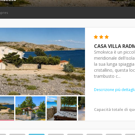
mpres
CASA VILLA RAD
Smokvica è un piccolo
meridionale dell'isol
la sua lunga spiaggia 
cristallino, questa lo
trambusto c...
Descrizione più dettagli
Capacità totale di q