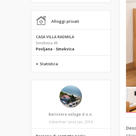
Alloggi privati
CASA VILLA RADMILA
Smokvica 49
Povljana
-
Smokvica
+
Statistica
Baristero usluge d.o.o.
Advertiser since Jan, 2016
Desc
Monol