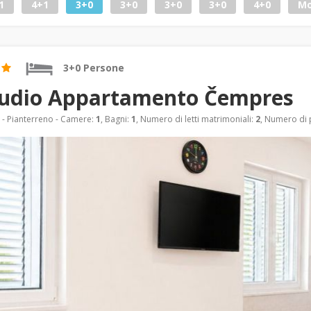
1
4+1
3+0
3+0
3+0
3+0
4+0
Mo
3+0 Persone
tudio Appartamento Čempres
- Pianterreno - Camere:
1
, Bagni:
1
, Numero di letti matrimoniali:
2
, Numero di p