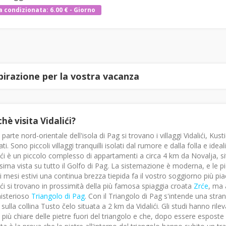
a condizionata: 6.00 € - Giorno
spirazione per la vostra vacanza
hè visita Vidalići?
 parte nord-orientale dell'isola di Pag si trovano i villaggi Vidalići, K
ti. Sono piccoli villaggi tranquilli isolati dal rumore e dalla folla e ideal
ići è un piccolo complesso di appartamenti a circa 4 km da Novalja, si
ssima vista su tutto il Golfo di Pag. La sistemazione è moderna, e le
di mesi estivi una continua brezza tiepida fa il vostro soggiorno più pia
ići si trovano in prossimità della più famosa spiaggia croata
Zrće
, ma 
misterioso
Triangolo di Pag
. Con il Triangolo di Pag s'intende una stra
sulla collina Tusto čelo situata a 2 km da Vidalići. Gli studi hanno rilev
più chiare delle pietre fuori del triangolo e che, dopo essere esposte a