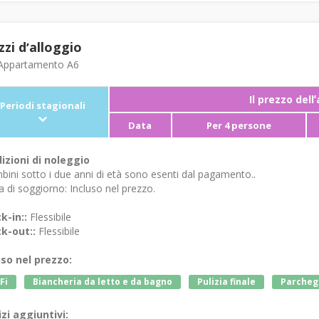
zzi dʼalloggio
ppartamento A6
Il prezzo dell
Periodi stagionali
Data
Per 4 persone
izioni di noleggio
bini sotto i due anni di età sono esenti dal pagamento..
 di soggiorno: Incluso nel prezzo.
k-in::
Flessibile
k-out::
Flessibile
uso nel prezzo:
Fi
Biancheria da letto e da bagno
Pulizia finale
Parcheg
izi aggiuntivi: