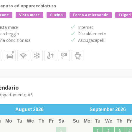
enuto ed apparecchiatura
lcone
Vista mare
Cucina
Forno a microonde
Frigori
ista mare
Internet
archeggio
Riscaldamento
ria condizionata
Asciugacapelli
endario
ppartamento A6
August
2026
September
2026
u
Mo
Tu
We
Th
Fr
Sa
Su
Mo
Tu
We
Th
Fr
1
1
2
3
4