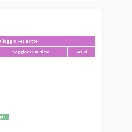
ʼalloggio per notte
Soggiorno minimo
Arrivi
gio