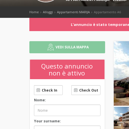
Home
Alloggi
Appartamenti MARIJA
Appartamento A6
Lʼannuncio è stato temporanea
VEDI SULLA MAPPA
Questo annuncio
non è attivo
Nome:
Your surname: