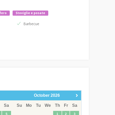
fero
Stoviglie e posate
Barbecue
October
2026
Sa
Su
Mo
Tu
We
Th
Fr
Sa
5
1
2
3