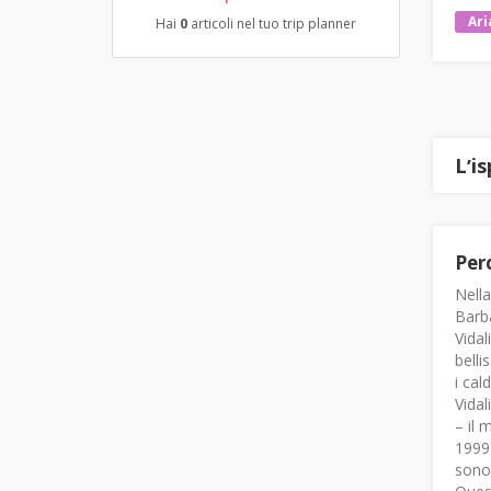
Ari
Hai
0
articoli nel tuo trip planner
Lʼi
Perc
Nella
Barba
Vidal
belli
i cal
Vidal
– il 
1999 
sono 