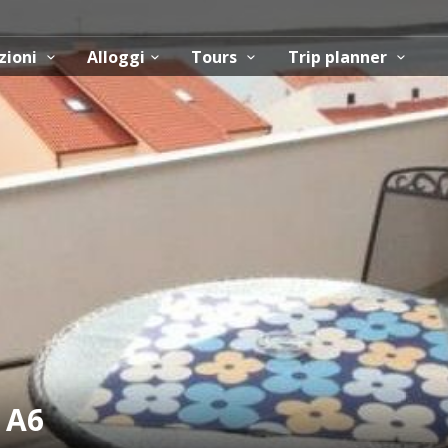
zioni
Alloggi
Tours
Trip planner
 A6