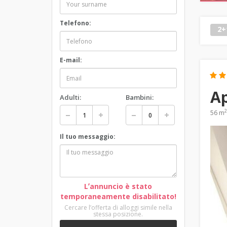
Telefono:
2+
E-mail:
A
Adulti:
Bambini:
2
56 m
Il tuo messaggio:
Lʼannuncio è stato
temporaneamente disabilitato!
Cercare lʼofferta di alloggi simile nella
stessa posizione.