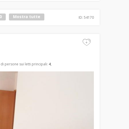
0
Mostra tutte
ID: 54170
+
i persone sui letti principali:
4
,