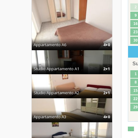
2
9
16
23
30
Appartamento A6
4+0
S
Studio Appartamento A1
2+1
1
8
15
Studio Appartamento A2
2+1
22
29
Appartamento A3
4+0