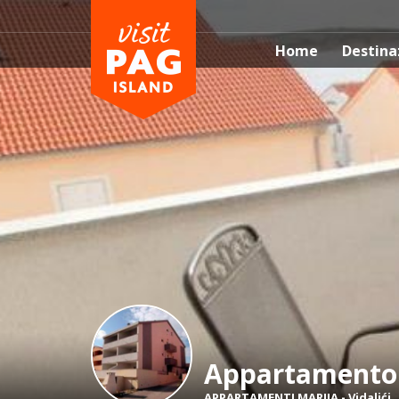
Home
Destina
Appartamento
APPARTAMENTI MARIJA
-
Vidalići