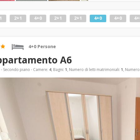
1
2+1
4+0
2+1
2+1
4+0
4+0
4+
4+0 Persone
ppartamento A6
- Secondo piano - Camere:
4
, Bagni:
1
, Numero di letti matrimoniali:
1
, Numero d