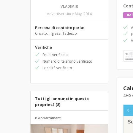
Cont
VLADIMIR
Advertiser since May, 2014
Ba
V
Persona di contatto parla:
Croato, Inglese, Tedesco
P
A
Verifiche
Email verificata
Numero di telefono verificato
Località verificato
Cal
4+0
A
Tutti gli annunci in questa
proprietà (8)
8 Appartamenti
S