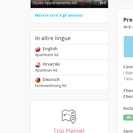
Studio Appartamento A4
2+1
Mostra tutti 8 gli annunci
Pre
4+0
A
In altre lingue
English
Apartment A6
Hrvatski
Cond
Apartman A6
I bam
Tassa
Deutsch
Ferienwohnung A6
Chec
Chec
Incl
Wi-
Trip Planner
Serv