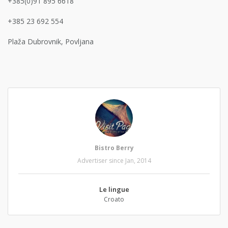
+385(0)91 895 6618
+385 23 692 554
Plaža Dubrovnik, Povljana
Bistro Berry
Advertiser since Jan, 2014
Le lingue
Croato