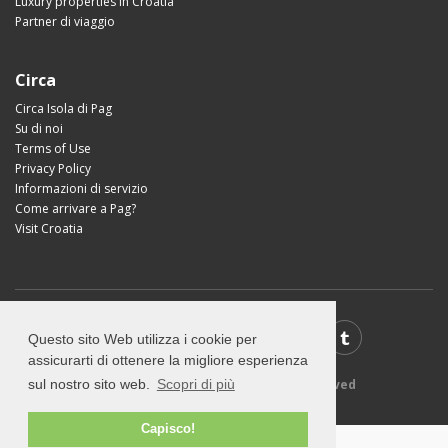
Luxury properties in Croatia
Partner di viaggio
Circa
Circa Isola di Pag
Su di noi
Terms of Use
Privacy Policy
Informazioni di servizio
Come arrivare a Pag?
Visit Croatia
Questo sito Web utilizza i cookie per
assicurarti di ottenere la migliore esperienza
© 2026 Visit-Pag.com - All rights reserved
sul nostro sito web.
Scopri di più
Capisco!