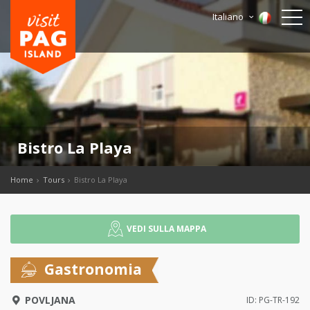
Italiano
Bistro La Playa
Home
Tours
Bistro La Playa
VEDI SULLA MAPPA
Gastronomia
POVLJANA
ID: PG-TR-192