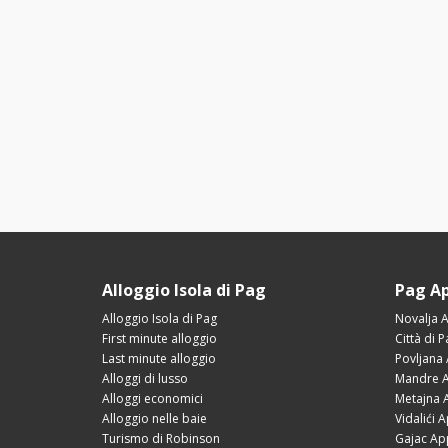
Alloggio Isola di Pag
Pag A
Alloggio Isola di Pag
Novalja 
First minute alloggio
Città di 
Last minute alloggio
Povljana
Alloggi di lusso
Mandre A
Alloggi economici
Metajna 
Alloggio nelle baie
Vidalići 
Turismo di Robinson
Gajac Ap