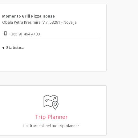
Momento Grill Pizza House
Obala Petra Krešimira IV 7, 53291 - Novalja
+385 91 494 4700
+
Statistica
Trip Planner
Hai
0
articoli nel tuo trip planner