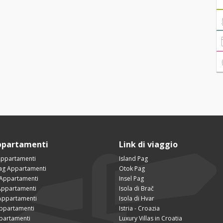
ppartamenti
Link di viaggio
Appartamenti
Island Pag
Pag Appartamenti
Otok Pag
 Appartamenti
Insel Pag
ppartamenti
Isola di Brač
Appartamenti
Isola di Hvar
Appartamenti
Istria - Croazia
partamenti
Luxury Villas in Croatia