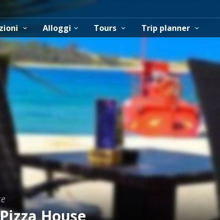
zioni
Alloggi
Tours
Trip planner
se
 Pizza House