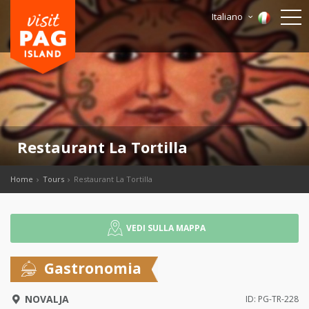
Italiano
Restaurant La Tortilla
Home
Tours
Restaurant La Tortilla
VEDI SULLA MAPPA
Gastronomia
NOVALJA
ID: PG-TR-228