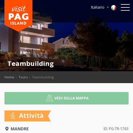
Italiano
Teambuilding
Home
Tours
Teambuilding
VEDI SULLA MAPPA
Attività
MANDRE
ID: PG-TR-1763