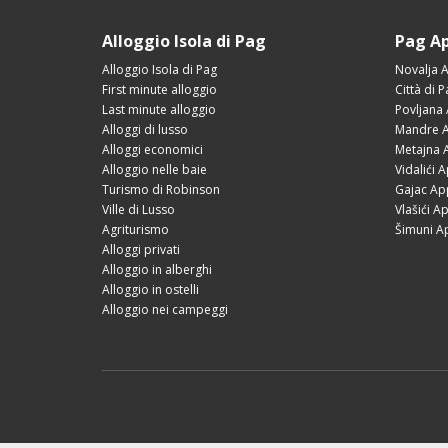
Alloggio Isola di Pag
Pag A
Alloggio Isola di Pag
Novalja 
First minute alloggio
Città di 
Last minute alloggio
Povljana
Alloggi di lusso
Mandre A
Alloggi economici
Metajna 
Alloggio nelle baie
Vidalići 
Turismo di Robinson
Gajac Ap
Ville di Lusso
Vlašići A
Agriturismo
Šimuni A
Alloggi privati
Alloggio in alberghi
Alloggio in ostelli
Alloggio nei campeggi