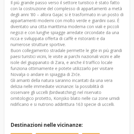
Il più grande passo verso il settore turistico è stato fatto
con la costruzione del complesso di appartamenti a metà
degli anni '80 – allora Gajac si è trasformato in un posto di
appartamenti moderni con molto verde e giardini oasi. È
diventato una citta marittima moderna con viali e piccoli
negozi e con lunghe spiagge arredate circondate da una
ricca e sviluppata offerta di caffè e ristoranti e da
numerose strutture sportive.
Buon collegamento stradale permette le gite in più grandi
paesi turistici vicini, le visite ai parchi nazionali vicini e alle
isole del giuppanato di Zara, e anche il traffico locale
funziona ottimamente e potete utilizzarlo per visitare
Novalja o andare in spiaggia di Zrće.
Gli amanti della natura saranno incantati da una vera
delizia nelle immediate vicinanze: la possibilità di
osservare gli uccelli (birdwatching) nel riservato
ornitologico protetto, Konjsko blato nelle cui zone umidi
nidificano e si nutrono addirittura 163 specie di uccelli.
Destinazioni nelle vicinanze: