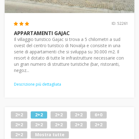
ID: 52261
APPARTAMENTI GAJAC
Il villaggio turistico Gajac si trova a 5 chilometri a sud
ovest del centro turistico di Novalja e consiste in una
serie di appartamenti che si sviluppa su 30.000 m2. Il
resort è dotato di tutte le infrastrutture necessarie con
un gran numero di strutture turistiche (bar, ristoranti,
negoz...
Descrizione più dettagliata
2+2
2+2
2+2
2+2
6+0
2+2
2+2
2+2
2+2
2+2
2+2
Mostra tutte