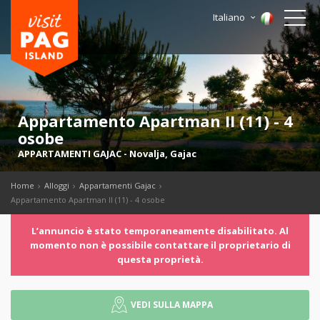
Italiano
Appartamento Apartman II (11) - 4
osobe
APPARTAMENTI GAJAC
-
Novalja
,
Gajac
Home
Alloggi
Appartamenti Gajac
Appartamento Apartman II (11) - 4 osobe
Lʼannuncio è stato temporaneamente disabilitato. Al
momento non è possibile contattare il proprietario di
questa proprietà.
VEDI SULLA MAPPA