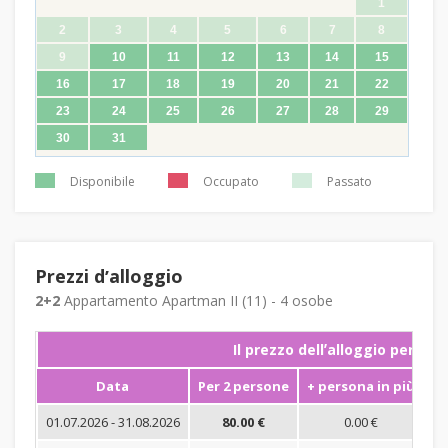
1
2
3
4
5
6
7
8
9
10
11
12
13
14
15
16
17
18
19
20
21
22
23
24
25
26
27
28
29
30
31
Disponibile
Occupato
Passato
Prezzi dʼalloggio
2+2
Appartamento Apartman II (11) - 4 osobe
Il prezzo dellʼalloggio per not
Data
Per 2 persone
+ persona in più
S
01.07.2026 - 31.08.2026
80.00 €
0.00 €