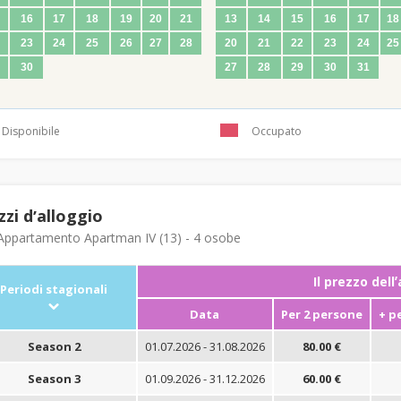
16
17
18
19
20
21
13
14
15
16
17
18
23
24
25
26
27
28
20
21
22
23
24
25
30
27
28
29
30
31
Disponibile
Occupato
zzi dʼalloggio
ppartamento Apartman IV (13) - 4 osobe
Il prezzo dell
Periodi stagionali
Data
Per 2 persone
+ p
Season 2
01.07.2026 - 31.08.2026
80.00 €
Season 3
01.09.2026 - 31.12.2026
60.00 €