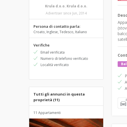
Krula d.o.o. Krula d.o.o.
Advertiser since Jun, 2014
Desc
Appar
Persona di contatto parla:
(stov
Croato, Inglese, Tedesco, Italiano
balco
satel
Verifiche
Email verificata
Cont
Numero di telefono verificato
Ba
Località verificato
P
A
A
Tutti gli annunci in questa
proprietà (11)
11 Appartamenti