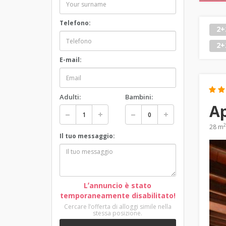
Telefono:
2+
2+
E-mail:
Adulti:
Bambini:
Ap
2
28 m
Il tuo messaggio:
Lʼannuncio è stato
temporaneamente disabilitato!
Cercare lʼofferta di alloggi simile nella
stessa posizione.