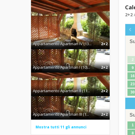
Cal
2+2
A
S
Appartamento Apartman IV (13...
2+2
2
Appartamento Apartman I (10)...
2+2
9
16
23
Appartamento Apartman II (11...
2+2
30
Appartamento Apartman III (1...
2+2
S
1
Mostra tutti 11 gli annunci
8