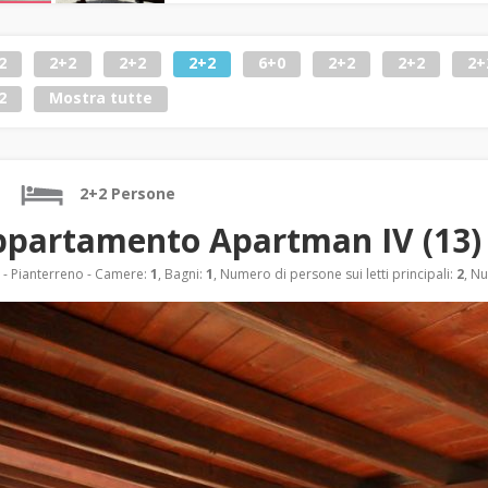
2
2+2
2+2
2+2
6+0
2+2
2+2
2+
2
Mostra tutte
2+2 Persone
partamento Apartman IV (13) 
- Pianterreno - Camere:
1
, Bagni:
1
, Numero di persone sui letti principali:
2
, Nu