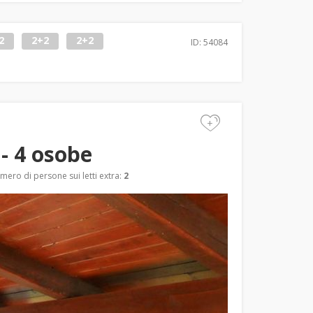
2
2+2
2+2
ID: 54084
+
- 4 osobe
mero di persone sui letti extra:
2