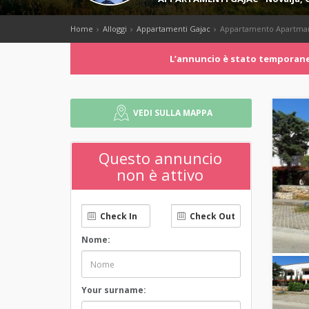
Home
Alloggi
Appartamenti Gajac
Appartamento Apartman 
Lʼannuncio è stato temporanea
VEDI SULLA MAPPA
Questo annuncio
non è attivo
Nome:
Your surname: