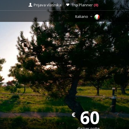
Prijava vlasnika
Trip Planner
(
0
)
Italiano
60
€
da/per notte