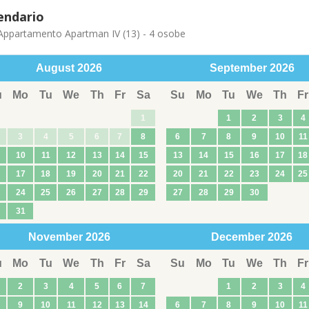
endario
ppartamento Apartman IV (13) - 4 osobe
August
2026
September
2026
u
Mo
Tu
We
Th
Fr
Sa
Su
Mo
Tu
We
Th
Fr
1
1
2
3
4
3
4
5
6
7
8
6
7
8
9
10
11
10
11
12
13
14
15
13
14
15
16
17
18
17
18
19
20
21
22
20
21
22
23
24
25
24
25
26
27
28
29
27
28
29
30
31
November
2026
December
2026
u
Mo
Tu
We
Th
Fr
Sa
Su
Mo
Tu
We
Th
Fr
2
3
4
5
6
7
1
2
3
4
9
10
11
12
13
14
6
7
8
9
10
11