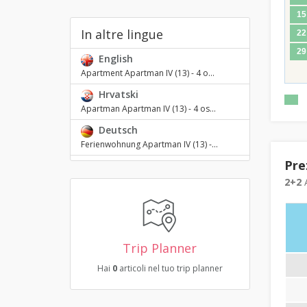
15
In altre lingue
22
29
English
Apartment Apartman IV (13) - 4 o...
Hrvatski
Apartman Apartman IV (13) - 4 os...
Deutsch
Ferienwohnung Apartman IV (13) -...
Pre
2+2
A
Trip Planner
Hai
0
articoli nel tuo trip planner