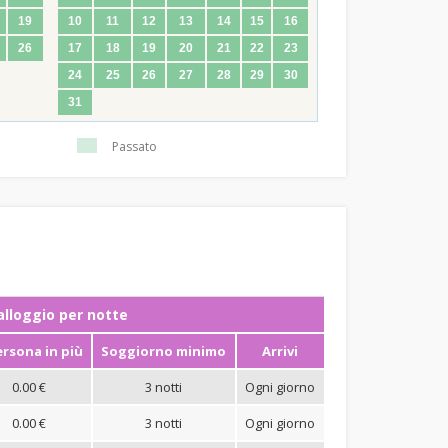
19
10
11
12
13
14
15
16
26
17
18
19
20
21
22
23
24
25
26
27
28
29
30
31
Passato
ʼalloggio per notte
ersona in più
Soggiorno minimo
Arrivi
0.00 €
3 notti
Ogni giorno
0.00 €
3 notti
Ogni giorno