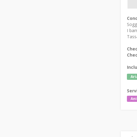
Cond
Sogg
I bam
Tassa
Chec
Chec
Incl
Ari
Serv
Ani