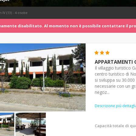
IV (13) - 4 osobe
mente disabilitato. Al momento non è possibile contattare il pro
APPARTAMENTI 
Il villaggio turistico
centro turistico di N
si sviluppa su 30.000 
necessarie con un gra
negoz...
Descrizione più dettagli
Capacità totale di q