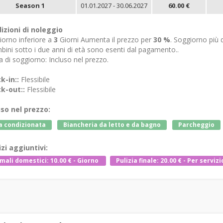
Season 1
01.01.2027 - 30.06.2027
60.00 €
izioni di noleggio
iorno inferiore a
3
Giorni Aumenta il prezzo per
30 %
. Soggiorno più 
bini sotto i due anni di età sono esenti dal pagamento..
 di soggiorno: Incluso nel prezzo.
k-in::
Flessibile
k-out::
Flessibile
uso nel prezzo:
a condizionata
Biancheria da letto e da bagno
Parcheggio
izi aggiuntivi:
mali domestici: 10.00 € - Giorno
Pulizia finale: 20.00 € - Per servizi