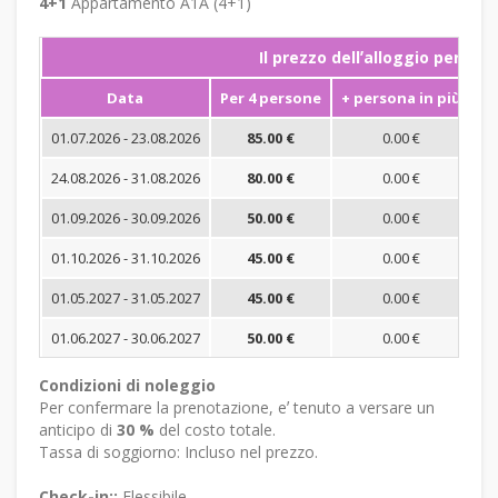
4+1
Appartamento A1A (4+1)
Il prezzo dellʼalloggio per not
Data
Per 4 persone
+ persona in più
S
01.07.2026 - 23.08.2026
85.00 €
0.00 €
24.08.2026 - 31.08.2026
80.00 €
0.00 €
01.09.2026 - 30.09.2026
50.00 €
0.00 €
01.10.2026 - 31.10.2026
45.00 €
0.00 €
01.05.2027 - 31.05.2027
45.00 €
0.00 €
01.06.2027 - 30.06.2027
50.00 €
0.00 €
Condizioni di noleggio
Per confermare la prenotazione, eʼ tenuto a versare un
anticipo di
30 %
del costo totale.
Tassa di soggiorno: Incluso nel prezzo.
Check-in::
Flessibile