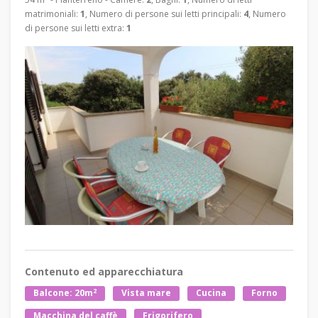
matrimoniali:
1
, Numero di persone sui letti principali:
4
, Numero
di persone sui letti extra:
1
Contenuto ed apparecchiatura
2
Balcone: 20m
Vista mare
Cucina
Forno
Macchina del caffè
Frigorifero