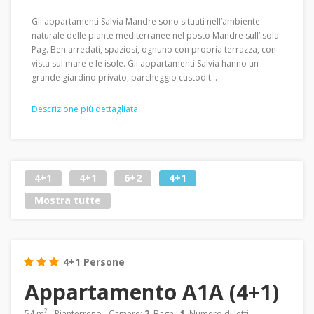
Gli appartamenti Salvia Mandre sono situati nell’ambiente
naturale delle piante mediterranee nel posto Mandre sull’isola
Pag. Ben arredati, spaziosi, ognuno con propria terrazza, con
vista sul mare e le isole. Gli appartamenti Salvia hanno un
grande giardino privato, parcheggio custodit...
Descrizione più dettagliata
4+1
4+1
6+2
4+1
Mostra tutte
4+1 Persone
Appartamento A1A (4+1)
2
54 m
- Pianterreno - Camere:
2
, Bagni:
1
, Numero di letti