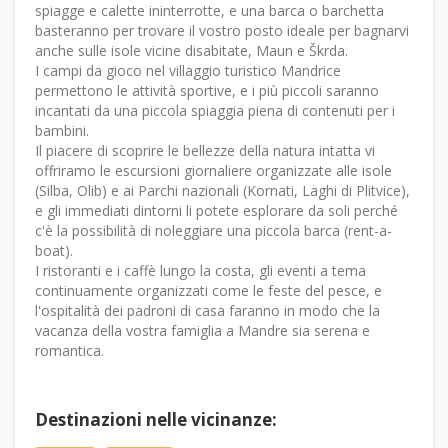
spiagge e calette ininterrotte, e una barca o barchetta
basteranno per trovare il vostro posto ideale per bagnarvi
anche sulle isole vicine disabitate, Maun e Škrda.
I campi da gioco nel villaggio turistico Mandrice
permettono le attività sportive, e i più piccoli saranno
incantati da una piccola spiaggia piena di contenuti per i
bambini.
Il piacere di scoprire le bellezze della natura intatta vi
offriramo le escursioni giornaliere organizzate alle isole
(Silba, Olib) e ai Parchi nazionali (Kornati, Laghi di Plitvice),
e gli immediati dintorni li potete esplorare da soli perché
c'è la possibilità di noleggiare una piccola barca (rent-a-
boat).
I ristoranti e i caffè lungo la costa, gli eventi a tema
continuamente organizzati come le feste del pesce, e
l'ospitalità dei padroni di casa faranno in modo che la
vacanza della vostra famiglia a Mandre sia serena e
romantica.
Destinazioni nelle vicinanze: