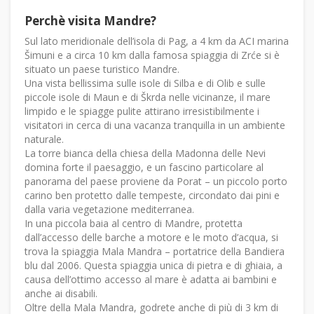
Perchè visita Mandre?
Sul lato meridionale dell’isola di Pag, a 4 km da ACI marina
Šimuni e a circa 10 km dalla famosa spiaggia di Zrće si è
situato un paese turistico Mandre.
Una vista bellissima sulle isole di Silba e di Olib e sulle
piccole isole di Maun e di Škrda nelle vicinanze, il mare
limpido e le spiagge pulite attirano irresistibilmente i
visitatori in cerca di una vacanza tranquilla in un ambiente
naturale.
La torre bianca della chiesa della Madonna delle Nevi
domina forte il paesaggio, e un fascino particolare al
panorama del paese proviene da Porat – un piccolo porto
carino ben protetto dalle tempeste, circondato dai pini e
dalla varia vegetazione mediterranea.
In una piccola baia al centro di Mandre, protetta
dall’accesso delle barche a motore e le moto d’acqua, si
trova la spiaggia Mala Mandra – portatrice della Bandiera
blu dal 2006. Questa spiaggia unica di pietra e di ghiaia, a
causa dell’ottimo accesso al mare è adatta ai bambini e
anche ai disabili.
Oltre della Mala Mandra, godrete anche di più di 3 km di