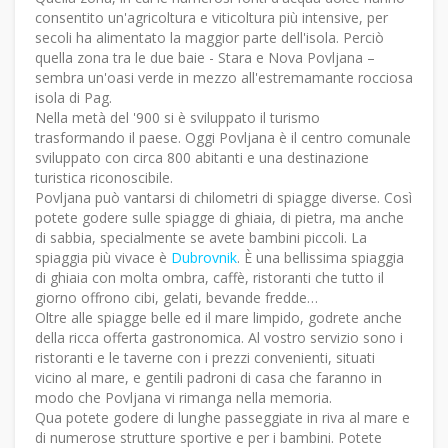
consentito un'agricoltura e viticoltura più intensive, per
secoli ha alimentato la maggior parte dell'isola. Perciò
quella zona tra le due baie - Stara e Nova Povljana –
sembra un'oasi verde in mezzo all'estremamante rocciosa
isola di Pag.
Nella metà del '900 si è sviluppato il turismo
trasformando il paese. Oggi Povljana è il centro comunale
sviluppato con circa 800 abitanti e una destinazione
turistica riconoscibile.
Povljana può vantarsi di chilometri di spiagge diverse. Così
potete godere sulle spiagge di ghiaia, di pietra, ma anche
di sabbia, specialmente se avete bambini piccoli. La
spiaggia più vivace è
Dubrovnik
. È una bellissima spiaggia
di ghiaia con molta ombra, caffè, ristoranti che tutto il
giorno offrono cibi, gelati, bevande fredde…
Oltre alle spiagge belle ed il mare limpido, godrete anche
della ricca offerta gastronomica. Al vostro servizio sono i
ristoranti e le taverne con i prezzi convenienti, situati
vicino al mare, e gentili padroni di casa che faranno in
modo che Povljana vi rimanga nella memoria.
Qua potete godere di lunghe passeggiate in riva al mare e
di numerose strutture sportive e per i bambini. Potete