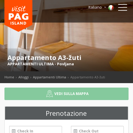
Italiano
Appartamento A3-žuti
APPARTAMENTI ULTIMA
-
Povljana
Home
Alloggi
Appartamenti Ultima
Appartamento A3-žuti
VEDI SULLA MAPPA
Prenotazione