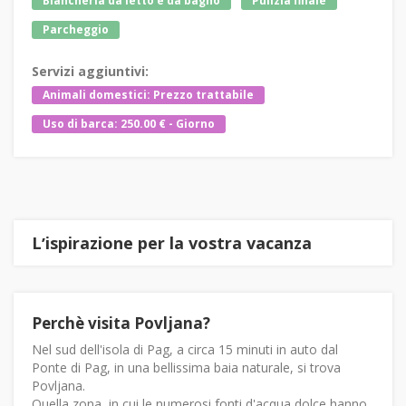
Biancheria da letto e da bagno
Pulizia finale
Parcheggio
Servizi aggiuntivi:
Animali domestici: Prezzo trattabile
Uso di barca: 250.00 € - Giorno
Lʼispirazione per la vostra vacanza
Perchè visita Povljana?
Nel sud dell'isola di Pag, a circa 15 minuti in auto dal
Ponte di Pag, in una bellissima baia naturale, si trova
Povljana.
Quella zona, in cui le numerosi fonti d'acqua dolce hanno