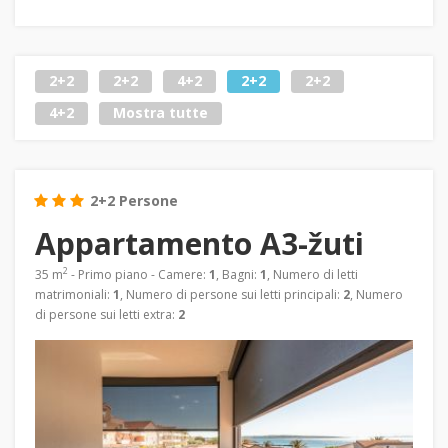
2+2
2+2
4+2
2+2
2+2
4+2
Mostra tutte
2+2 Persone
Appartamento A3-žuti
2
35 m
- Primo piano - Camere:
1
, Bagni:
1
, Numero di letti
matrimoniali:
1
, Numero di persone sui letti principali:
2
, Numero
di persone sui letti extra:
2